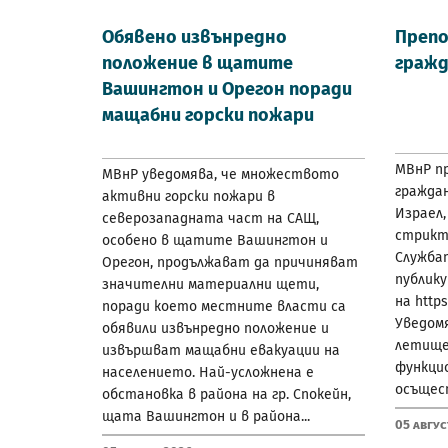
Обявено извънредно
Препо
положение в щатите
гражд
Вашингтон и Орегон поради
мащабни горски пожари
МВнР пр
МВнР уведомява, че множеството
граждан
активни горски пожари в
Израел,
северозападната част на САЩ,
стрикт
особено в щатите Вашингтон и
Служба
Орегон, продължават да причиняват
публику
значителни материални щети,
на https
поради което местните власти са
Уведом
обявили извънредно положение и
летище 
извършват мащабни евакуации на
функци
населението. Най-усложнена е
осъщес
обстановка в района на гр. Спокейн,
щата Вашингтон и в района...
05 Авгус