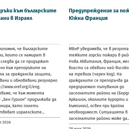
ръки към българските
Предупреждение за пож
ани в Израел
Южна Франция
ипомня, че българските
МВнР уведомява, че в резулт
и, които се намират в
тежките горски пожари в рай
 следва да се придържат
Нова Аквитания, Франция, м
но към препоръките на
власти са обявили най-високо
та за гражданска защита,
на тревога (черен код). На
вани и обновявани регулярно
гражданите се препоръчва да
://www.oref.org.il/eng.
предприемат пътувания до
яваме, че към момента
засегнатите райони на (Бордо
„Бен Гурион“ продължава да
Аркашон, околните курорти и
онира, като полети
къмпинги), освен при крайна
твяват израелските...
необходимост. Ситуацията в
засегнатите райони може да..
т 2026
28 Юли 2026