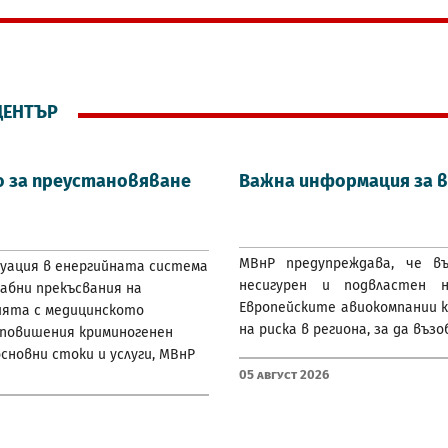
ЦЕНТЪР
 за преустановяване
Важна информация за в
МВнР предупреждава, че 
туация в енергийната система
несигурен и подвластен 
щабни прекъсвания на
Европейските авиокомпании 
ията с медицинското
на риска в региона, за да въ
 повишения криминогенен
сновни стоки и услуги, МВнР
05 Август 2026