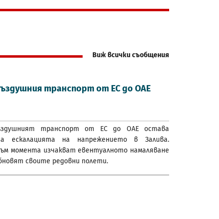
Виж всички съобщения
ъздушния транспорт от ЕС до ОАЕ
въздушният транспорт от ЕС до ОАЕ остава
на ескалацията на напрежението в Залива.
към момента изчакват евентуалното намаляване
зобновят своите редовни полети.