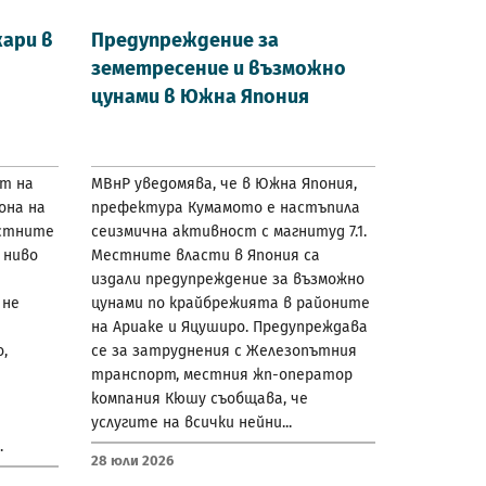
ари в
Предупреждение за
земетресение и възможно
цунами в Южна Япония
ат на
МВнР уведомява, че в Южна Япония,
она на
префектура Кумамото е настъпила
естните
сеизмична активност с магнитуд 7.1.
 ниво
Местните власти в Япония са
издали предупреждение за възможно
 не
цунами по крайбрежията в районите
на Ариаке и Яцуширо. Предупреждава
,
се за затруднения с Железопътния
транспорт, местния жп-оператор
компания Кюшу съобщава, че
услугите на всички нейни...
.
28 Юли 2026