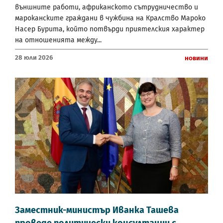
външните работи, африканското сътрудничество и
мароканските граждани в чужбина на Кралство Мароко
Насер Бурита, който потвърди приятелския характер
на отношенията между...
28 Юли 2026
Новини
Заместник-министър Иванка Ташева
проведе политически консултации с