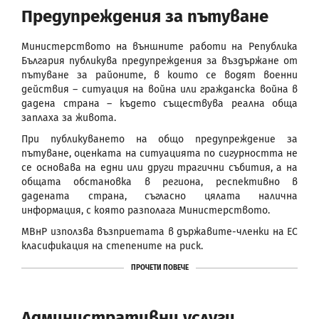
Предупреждения за пътуване
Министерството на външните работи на Република
България публикува предупреждения за въздържане от
пътуване за районите, в които се водят военни
действия – ситуация на война или гражданска война в
дадена страна – където съществува реална обща
заплаха за живота.
При публикуването на общо предупреждение за
пътуване, оценката на ситуацията по сигурността не
се основава на едни или други трагични събития, а на
общата обстановка в региона, респективно в
дадената страна, съгласно цялата налична
информация, с която разполага Министерството.
МВнР използва възприетата в държавите-членки на ЕС
класификация на степените на риск.
ПРОЧЕТИ ПОВЕЧЕ
Административни услуги