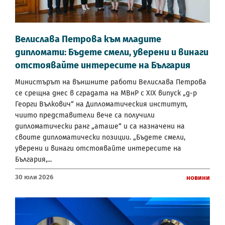
Велислава Петрова към младите
дипломати: Бъдете смели, уверени и винаги
отстоявайте интересите на България
Министърът на външните работи Велислава Петрова
се срещна днес в сградата на МВнР с XIX випуск „д-р
Георги Вълкович“ на Дипломатическия институт,
чиито представители вече са получили
дипломатически ранг „аташе“ и са назначени на
своите дипломатически позиции. „Бъдете смели,
уверени и винаги отстоявайте интересите на
България,...
30 Юли 2026
Новини