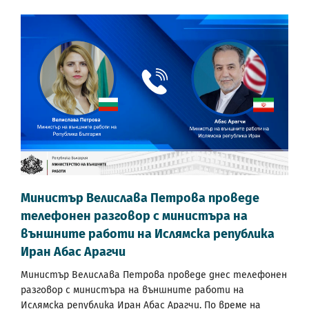
Министър Велислава Петрова проведе
телефонен разговор с министъра на
външните работи на Ислямска република
Иран Абас Арагчи
Министър Велислава Петрова проведе днес телефонен
разговор с министъра на външните работи на
Ислямска република Иран Абас Арагчи. По време на