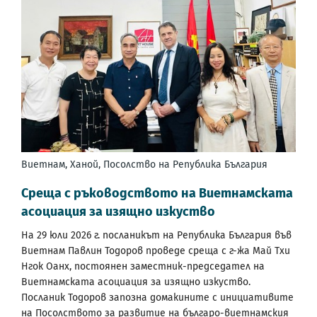
Виетнам, Ханой, Посолство на Република България
Среща с ръководството на Виетнамската
асоциация за изящно изкуство
На 29 юли 2026 г. посланикът на Република България във
Виетнам Павлин Тодоров проведе среща с г-жа Май Тхи
Нгок Оанх, постоянен заместник-председател на
Виетнамската асоциация за изящно изкуство.
Посланик Тодоров запозна домакините с инициативите
на Посолството за развитие на българо-виетнамския