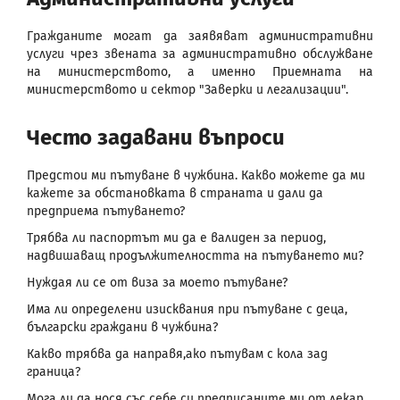
Гражданите могат да заявяват административни
услуги чрез звената за административно обслужване
на министерството, а именно Приемната на
министерството и сектор "Заверки и легализации".
Често задавани въпроси
Предстои ми пътуване в чужбина. Какво можете да ми
кажете за обстановката в страната и дали да
предприема пътуването?
Трябва ли паспортът ми да е валиден за период,
надвишаващ продължителността на пътуването ми?
Нуждая ли се от виза за моето пътуване?
Има ли определени изисквания при пътуване с деца,
български граждани в чужбина?
Какво трябва да направя,ако пътувам с кола зад
граница?
Мога ли да нося със себе си предписаните ми от лекар