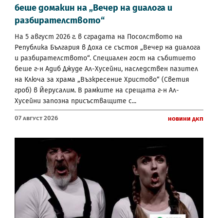
беше домакин на „Вечер на диалога и
разбирателството“
На 5 август 2026 г. в сградата на Посолството на
Република България в Доха се състоя „Вечер на диалога
и разбирателството“. Специален гост на събитието
беше г-н Адиб Джуде Ал-Хусейни, наследствен пазител
на Ключа за храма „Възкресение Христово“ (Светия
гроб) в Йерусалим. В рамките на срещата г-н Ал-
Хусейни запозна присъстващите с...
07 Август 2026
Новини ДКП