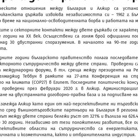
ическите отношения между България и Алжир са устан
иканската държава извоюва независимостта си – 1962 г. Бъ
о време на национално-освободителната борба и работата на м
ите и секторните контакти между двете държави се характери
 години на ХХ век. Осъществени са голям брой официални по
 над 30 двустранни споразумения. В началото на 90-те год
та.
дните години българското правителство полага последовате
екторното сътрудничество между двете страни. Проведени са 
 международни форуми, в т.ч. среща между президента на Ре
делмаджид Теббун в рамките на 27-ата Конференция на с
о на климата (COP27) в Египет. Последните политически ко
 проведени през февруари 2020 г. в Алжир. Администрац
ане на двустранната договорно-правна база и за подписване на
азглежда Алжир като един от най-перспективните ни търговски
о сред външнотърговските партньори на България в региона н
ът между двете страни бележи ръст от 321% и възлиза на 626.42
 30 години. Независимо от тези положителни развития, все о
пективните области на сътрудничество са енергетиката,
чната и козметичната, както и отбранителната индустрия.