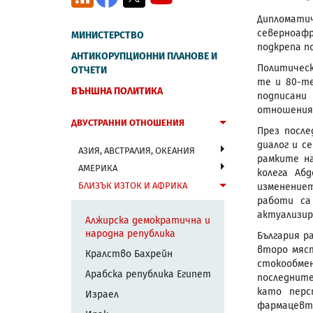
Дипломат
северноафр
МИНИСТЕРСТВО
подкрепа п
АНТИКОРУПЦИОННИ ПЛАНОВЕ И
Политическ
ОТЧЕТИ
те и 80-те
ВЪНШНА ПОЛИТИКА
подписани
отношения
ДВУСТРАННИ ОТНОШЕНИЯ
През после
диалог и с
АЗИЯ, АВСТРАЛИЯ, ОКЕАНИЯ
рамките на
АМЕРИКА
колега Аб
БЛИЗЪК ИЗТОК И АФРИКА
изменениет
работи са
актуализир
Алжирска демократична и
народна република
България р
второ мяст
Кралство Бахрейн
стокообмен
Арабска република Египет
последните
като перс
Израел
фармацевти