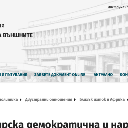
Инструмент
ия
А ВЪНШНИТЕ
И И ПЪТУВАНИЯ
ЗАЯВЕТЕ ДОКУМЕНТ ONLINE
АКТУАЛНО
КОН
политика
Двустранни отношения
Близък изток и Африка
рска демократична и нар