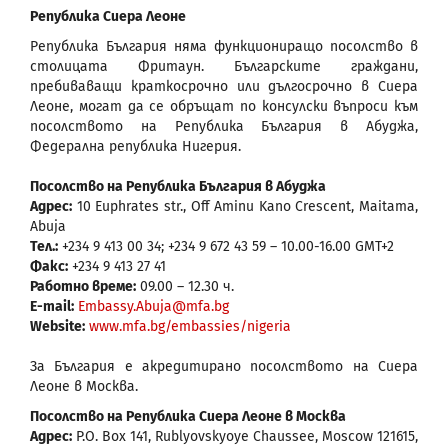
Република Сиера Леоне
Република България няма функциониращо посолство в
столицата Фритаун. Българските граждани,
пребиваващи краткосрочно или дългосрочно в Сиера
Леоне, могат да се обръщат по консулски въпроси към
посолството на Република България в Абуджа,
Федерална република Нигерия.
Посолство на Република България в Абуджа
Адрес:
10 Euphrates str., Off Aminu Kano Crescent, Maitama,
Abuja
Тел.:
+234 9 413 00 34; +234 9 672 43 59 – 10.00-16.00 GMT+2
Факс:
+234 9 413 27 41
Работно време:
09.00 – 12.30 ч.
E-mail:
Embassy.Abuja@mfa.bg
Website:
www.mfa.bg/embassies/nigeria
За България е акредитирано посолството на Сиера
Леоне в Москва.
Посолство на Република Сиера Леоне в Москва
Адрес:
P.O. Box 141, Rublyovskyoye Chaussee, Moscow 121615,