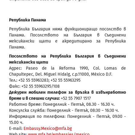
Република Панама
Република България няма функциониращо посолство в
Панама. Посолството на България в Съединени
мексикански щати е акредитирано за Република
Панама.
Посолството на Република България в Съединени
мексикански щати
Адрес: Paseo de la Reforma 1990, Col. Lomas de
Chapultepec, Del. Miguel Hidalg, c.p.11000, México D.F.
Тел.: +52 55 55963283; +52 55 55963295
Факс: +52 55 55963295/108
Дежурен мобилен телефон за връзка в извънработно
време и в спешни случаи:
+52 55 7907 1517
Работно време: Понеделник - Петък, 08.30 - 16.30 ч.
Консулска служба: Понеделник - Петък, 08:30 – 16:30 ч.
Информация по телефона: Понеделник - Петък, 09.00 -
15.00 ч.
E-mail:
Embassy.Mexico@mfa.bg
Web site:
www.mfa.bg/embassies/mexico