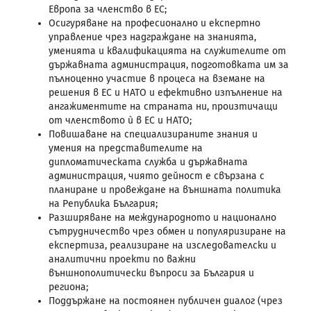
Европа за членство в ЕС;
Осигуряване на професионално и експертно
управление чрез надграждане на знанията,
уменията и квалификацията на служителите от
държавната администрация, подготовката им за
пълноценно участие в процеса на вземане на
решения в ЕС и НАТО и ефективно изпълнение на
ангажиментите на страната ни, произтичащи
от членството ѝ в ЕС и НАТО;
Повишаване на специализираните знания и
умения на представителите на
дипломатическата служба и държавната
администрация, чиято дейност е свързана с
планиране и провеждане на външната политика
на Република България;
Разширяване на международното и национално
сътрудничество чрез обмен и популяризиране на
експертиза, реализиране на изследователски и
аналитични проекти по важни
външнополитически въпроси за България и
региона;
Поддържане на постоянен публичен диалог (чрез