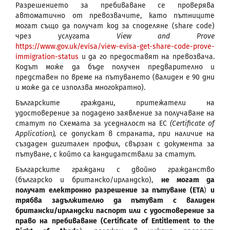
Разрешението за пребиваване се проверява
автоматично от превозвачите, като пътниците
могат също да получат код за споделяне (share code)
чрез услугата
View and Prove
https://www.gov.uk/evisa/view-evisa-get-share-code-prove-
immigration-status
и да го предоставят на превозвача.
Кодът може да бъде получен предварително и
представен по време на пътуването (валиден е 90 дни
и може да се използва многократно).
Българските граждани, притежатели на
удостоверение за подадено заявление за получаване на
статут по Схемата за уседналост на ЕС
(
Certificate of
Application
),
се допускат в страната, при наличие на
създаден дигитален профил, свързан с документа за
пътуване, с който са кандидатствали за статут.
Българските граждани с двойно гражданство
(българско и британско/ирландско),
не могат да
получат електронно разрешение за пътуване (ETA
)
и
трябва задължително да пътуват с валиден
британски/ирландски паспорт или с удостоверение за
право на пребиваване (Certificate of Entitlement to the