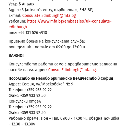
Уеър в Англия
Адрес: 3 Jackson’s entry, първи етаж, EH8 8PJ
E-mail:
Consulate.Edinburgh@mfa.bg
Уебсайт:
https://www.mfa.bg/embassies/uk-consulate-
edinburgh
тел: +44 131 526 4910
Приемно време на консулската служба:
понеделник - петък: от 09:00 до 13:00 ч.
ВАЖНО!
Консулството работи само с предварително записани
часове на ел. адрес:
Consul.Edinburgh@mfa.bg
.
Посолство на Негово Британско Величество в София
Адрес: София, ул.”Московска” № 9
Телефон: +359 933 92 22
Факс: +359 933 92 50
Консулски отдел
Телефон: +359 933 92 22
Факс: +359 933 92 50
Работно време: Пон – Пт, 09.00 - 17.00 ч.; обедна почивка
- 12.30 - 13.30ч