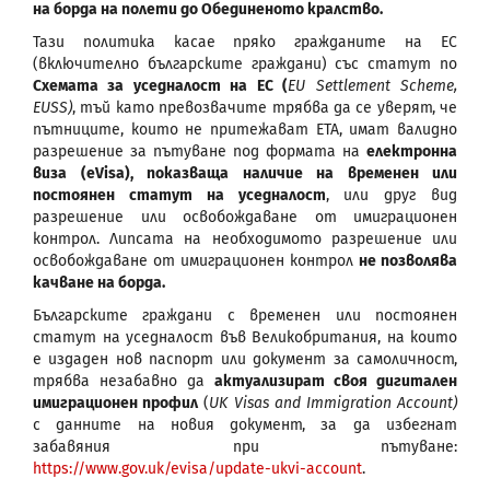
на борда на полети до Обединеното кралство.
Тази политика касае пряко гражданите на ЕС
(включително българските граждани) със статут по
Схемата за уседналост на ЕС (
EU Settlement Scheme,
EUSS)
, тъй като превозвачите трябва да се уверят, че
пътниците, които не притежават ETA, имат валидно
разрешение за пътуване под формата на
електронна
виза (eVisa), показваща наличие на временен или
постоянен статут на уседналост
, или друг вид
разрешение или освобождаване от имиграционен
контрол. Липсата на необходимото разрешение или
освобождаване от имиграционен контрол
не позволява
качване на борда.
Българските граждани с временен или постоянен
статут на уседналост във Великобритания, на които
е издаден нов паспорт или документ за самоличност,
трябва незабавно да
актуализират своя дигитален
имиграционен профил
(
UK Visas and Immigration Account
)
с данните на новия документ, за да избегнат
забавяния при пътуване:
https://www.gov.uk/evisa/update-ukvi-account
.