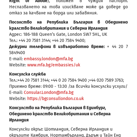
Right of Abode
), положен в чуждия паспорт.
Неспазването на това изискване може да доведе до
отказ за качване на борда или забавяния.
Посолство на Република България в Обединено
кралство Великобритания и Северна Ирландия
Адрес: 186-188 Queen’s Gate, London SW7 5HL, UK
Тел.: +44 20 7581 3144; +44 20 7584 9400;
Дежурни телефони в извънработно време:
+ 44 20 7
5849400
E-mail:
embassy.london@mfa.bg
Website:
www.mfa.bg/embassies/uk
Консулска служба
Тел.:+44 20 7581 3144; +44 0 20 7584 9400 ;+44 020 7589 3763;
Приемно време: 09:00 - 13:30 /за всички консулски услуги/
E-mail:
Consular.London@mfa.bg
Website:
https://bgconsullondon.co.uk
Консулство на Република България в Единбург,
Обединено кралство Великобритания и Северна
Ирландия
Консулски oкръг: Шотландия, Северна Ирландия и
окръзите Камбрия, Нортамбърланд, Дъръм и Тайн Енд