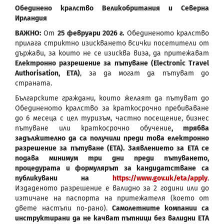
Обединено кралство Великобритания и Северна
Ирландия
ВАЖНО:
От
25 февруари 2026 г.
Обединеното кралство
прилага стриктно изискването всички посетители от
държави, за които не се изисква виза, да притежават
Електронно разрешение за пътуване (Electronic Travel
Authorisation, ETA)
, за да могат да пътуват до
страната.
Българските граждани, които желаят да пътуват до
Обединеното кралство за краткосрочно пребиваване
до 6 месеца с цел туризъм, частно посещение, бизнес
пътуване или краткосрочно обучение
, трябва
задължително да са получили преди това електронно
разрешение за пътуване (ЕТА). Заявлението за ETA се
подава минимум три дни преди пътуването,
процедурата и формулярът за кандидатстване са
публикувани на
https://www.gov.uk/eta/apply
.
Издаденото разрешение е валидно за 2 години или до
изтичане на паспорта на притежателя (което от
двете настъпи по-рано).
Самолетните компании са
инструктирани да не качват пътници без валидни ETA