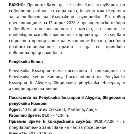
ВАЖНО:
Препоръчваме да се избягват пътувания до
северните райони на страната, където има сведения
за активност на въоръжени групировки. По повод
предстоящите на 12 април 2026 г. президентски избори
съветваме при посещения на места, на които се
провеждат масови политически прояви да се следват
стриктно препоръките на местните власти, особено
правоохранителните органи и да се проявява
повишена предпазливост.
Република Бенин
Република България няма посолство в столицата на
Република Бенин Котону. Посолството на Република
България в Абуджа, Федерална република Нигерия, е
акредитирано за Бенин.
Посолство на Република България в Абуджа, Федерална
република Нигерия
Адрес:
10 Euphrates Crescent, Maitama, Abuja
Работно време:
09.00 - 17.30 ч.
Приемно време в консулската служба:
09.00-12.00 ч. с
предварително записване на час за посещение
тел:
+234 803 307 8578