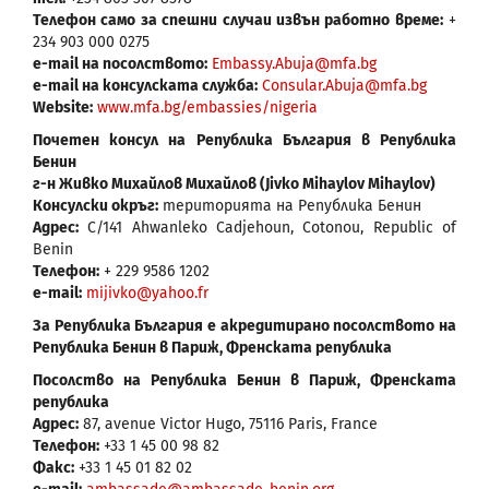
Телефон само за спешни случаи извън работно време:
+
234 903 000 0275
е-mail на посолството:
Embassy.Abuja@mfa.bg
е-mail на консулската служба:
Consular.Abuja@mfa.bg
Website:
www.mfa.bg/embassies/nigeria
Почетен консул на Република България в Република
Бенин
г-н Живко Михайлов Михайлов (Jivko Mihaylov Mihaylov)
Консулски окръг:
територията на Република Бенин
Адрес:
C/141 Ahwanleko Cadjehoun, Cotonou, Republic of
Benin
Телефон:
+ 229 9586 1202
е-mail:
mijivko@yahoo.fr
За Република България е акредитирано посолството на
Република Бенин в Париж, Френската република
Посолство на Република Бенин в Париж, Френската
република
Адрес:
87, avenue Victor Hugo, 75116 Paris, France
Телефон:
+33 1 45 00 98 82
Факс:
+33 1 45 01 82 02