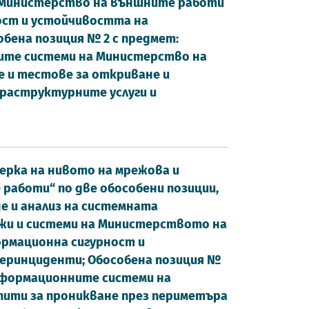
 Министерство на външните работи
ост и устойчивостта на
бена позиция № 2 с предмет:
ните системи на Министерство на
 и тестове за откриване и
фраструктурните услуги и
оверка на нивото на мрежова и
аботи“ по две обособени позиции,
не и анализ на системната
жи и системи на Министерството на
ормационна сигурност и
еринциденти; Обособена позиция №
информационните системи на
ити за проникване през периметъра