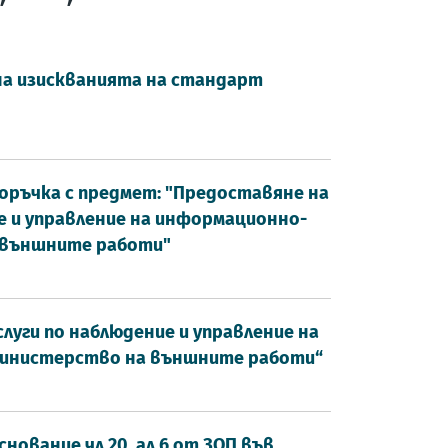
на изискванията на стандарт
 поръчка с предмет: "Предоставяне на
е и управление на информационно-
 външните работи"
луги по наблюдение и управление на
инистерство на външните работи“
нование чл.20, ал.6 от ЗОП във