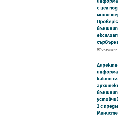
информа
с цел по
министер
Проверка
външните
експлоат
сървърн
07 Октомври
Директно
информац
както сл
архитек
външните
устойчи
2 с пред
Министе