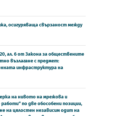
жа, осигуряваща свързаност между
20, ал. 6 от Закона за обществените
иректно възлагане с предмет:
онната инфраструктура на
оверка на нивото на мрежова и
аботи“ по две обособени позиции,
не на цялостен независим одит на