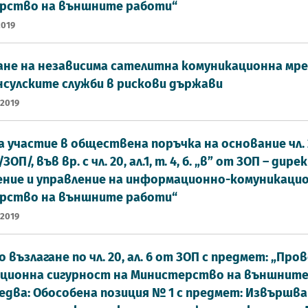
рство на външните работи“
2019
не на независима сателитна комуникационна мре
нсулските служби в рискови държави
 2019
а участие в обществена поръчка на основание чл. 
ЗОП/, във вр. с чл. 20, ал.1, т. 4, б. „в” от ЗОП – д
ение и управление на информационно-комуникаци
рство на външните работи“
 2019
 възлагане по чл. 20, ал. 6 от ЗОП с предмет: „Пр
ионна сигурност на Министерство на външните р
едва: Обособена позиция № 1 с предмет: Извършва