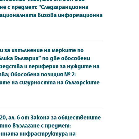
агане с предмет: "Следгаранционна
 Националната визова информационна
и за изпълнение на мерките по
ика България” по две обособени
средства и периферия за нуждите на
а; Обособена позиция № 2:
ите на сигурността на българските
20, ал. 6 от Закона за обществените
иректно възлагане с предмет:
онната инфраструктура на