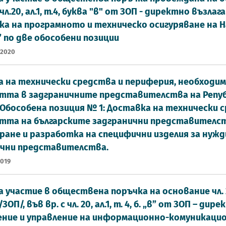
чл.20, ал.1, т.4, буква "в" от ЗОП - директно възл
а на програмното и техническо осигуряване на
 по две обособени позиции
 2020
 на технически средства и периферия, необходим
тта в задграничните представителства на Републ
 Обособена позиция № 1: Доставка на технически 
тта на българските задгранични представителств
ане и разработка на специфични изделия за нужд
ични представителства.
2019
а участие в обществена поръчка на основание чл. 
ЗОП/, във вр. с чл. 20, ал.1, т. 4, б. „в” от ЗОП – д
ение и управление на информационно-комуникаци