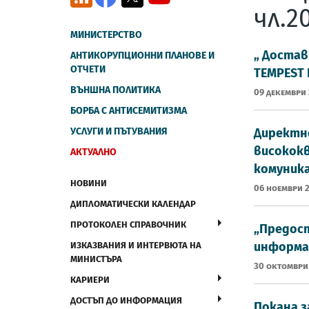
чл.2
МИНИСТЕРСТВО
„ Достав
АНТИКОРУПЦИОННИ ПЛАНОВЕ И
ОТЧЕТИ
TEMPEST 
ВЪНШНА ПОЛИТИКА
09 Декември
БОРБА С АНТИСЕМИТИЗМА
УСЛУГИ И ПЪТУВАНИЯ
Директно
висококв
АКТУАЛНО
комуник
НОВИНИ
06 Ноември 
ДИПЛОМАТИЧЕСКИ КАЛЕНДАР
ПРОТОКОЛЕН СПРАВОЧНИК
„Предост
информа
ИЗКАЗВАНИЯ И ИНТЕРВЮТА НА
МИНИСТЪРА
30 Октомври
КАРИЕРИ
ДОСТЪП ДО ИНФОРМАЦИЯ
Покана з