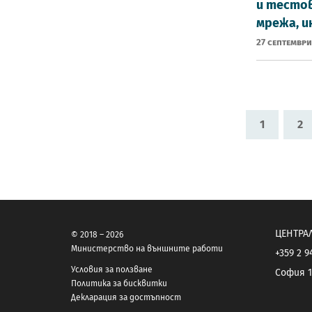
и тестов
мрежа, 
27 Септември
1
2
ЦЕНТРА
© 2018 – 2026
Министерство на външните работи
+359 2 9
Условия за ползване
София 1
Политика за бисквитки
Декларация за достъпност