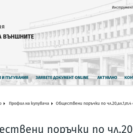
Инструмент
ия
А ВЪНШНИТЕ
И И ПЪТУВАНИЯ
ЗАЯВЕТЕ ДОКУМЕНТ ONLINE
АКТУАЛНО
КОН
о
Профил на купувача
Обществени поръчки по чл.20,ал.1,т.4 
ствени поръчки по чл.20,