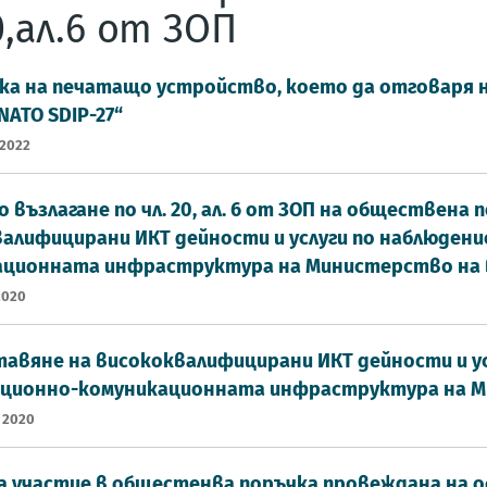
0,ал.6 от ЗОП
ка на печатащо устройство, което да отговаря 
NATO SDIP-27“
 2022
 възлагане по чл. 20, ал. 6 от ЗОП на обществена
алифицирани ИКТ дейности и услуги по наблюдени
ационната инфраструктура на Министерство на
2020
авяне на висококвалифицирани ИКТ дейности и ус
ционно-комуникационната инфраструктура на М
 2020
а участие в общестенва поръчка провеждана на ос