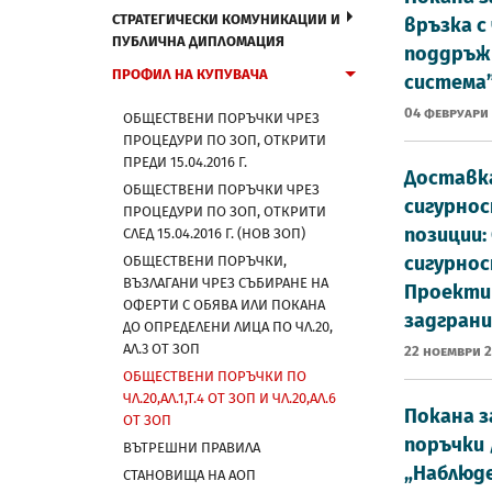
СТРАТЕГИЧЕСКИ КОМУНИКАЦИИ И
връзка с 
ПУБЛИЧНА ДИПЛОМАЦИЯ
поддръжк
ПРОФИЛ НА КУПУВАЧА
система”
04 Февруари
ОБЩЕСТВЕНИ ПОРЪЧКИ ЧРЕЗ
ПРОЦЕДУРИ ПО ЗОП, ОТКРИТИ
ПРЕДИ 15.04.2016 Г.
Доставка
ОБЩЕСТВЕНИ ПОРЪЧКИ ЧРЕЗ
сигурнос
ПРОЦЕДУРИ ПО ЗОП, ОТКРИТИ
позиции:
СЛЕД 15.04.2016 Г. (НОВ ЗОП)
сигурнос
ОБЩЕСТВЕНИ ПОРЪЧКИ,
ВЪЗЛАГАНИ ЧРЕЗ СЪБИРАНЕ НА
Проектир
ОФЕРТИ С ОБЯВА ИЛИ ПОКАНА
задгран
ДО ОПРЕДЕЛЕНИ ЛИЦА ПО ЧЛ.20,
АЛ.3 ОТ ЗОП
22 Ноември 
ОБЩЕСТВЕНИ ПОРЪЧКИ ПО
ЧЛ.20,АЛ.1,Т.4 ОТ ЗОП И ЧЛ.20,АЛ.6
Покана з
ОТ ЗОП
поръчки /
ВЪТРЕШНИ ПРАВИЛА
„Наблюд
СТАНОВИЩА НА АОП