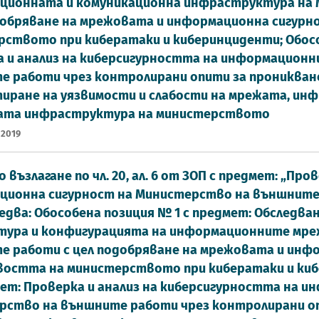
ционната и комуникационна инфраструктура на
добряване на мрежовата и информационна сигурн
ството при кибератаки и киберинциденти; Обосо
 и анализ на киберсигурността на информацион
 работи чрез контролирани опити за проникване
иране на уязвимости и слабости на мрежата, ин
ата инфраструктура на министерството
 2019
 възлагане по чл. 20, ал. 6 от ЗОП с предмет: „Пр
ионна сигурност на Министерство на външните р
едва: Обособена позиция № 1 с предмет: Обследва
тура и конфигурацията на информационните мре
 работи с цел подобряване на мрежовата и инф
востта на министерството при кибератаки и киб
мет: Проверка и анализ на киберсигурността на 
рство на външните работи чрез контролирани оп