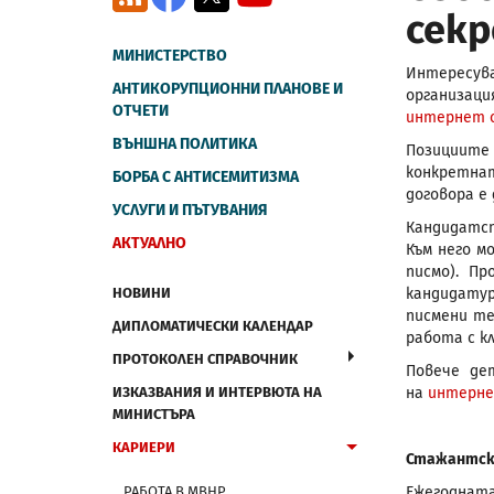
секр
МИНИСТЕРСТВО
Интересув
АНТИКОРУПЦИОННИ ПЛАНОВЕ И
организаци
ОТЧЕТИ
интернет 
ВЪНШНА ПОЛИТИКА
Позициите 
конкретна
БОРБА С АНТИСЕМИТИЗМА
договора е
УСЛУГИ И ПЪТУВАНИЯ
Кандидатст
АКТУАЛНО
Към него м
писмо). П
НОВИНИ
кандидату
писмени те
ДИПЛОМАТИЧЕСКИ КАЛЕНДАР
работа с к
ПРОТОКОЛЕН СПРАВОЧНИК
Повече де
ИЗКАЗВАНИЯ И ИНТЕРВЮТА НА
на
интерне
МИНИСТЪРА
КАРИЕРИ
Стажантска
РАБОТА В МВНР
Ежегодната