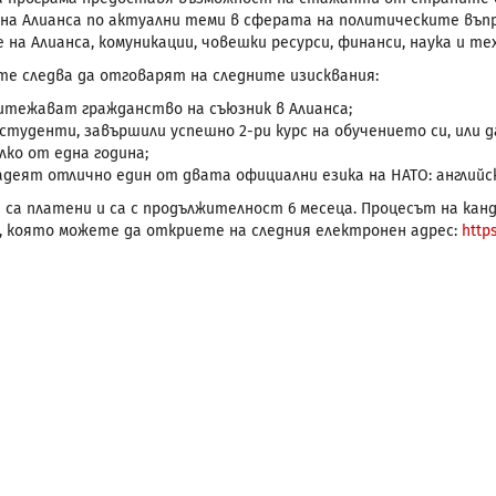
на Алианса по актуални теми в сферата на политическите въпр
 на Алианса, комуникации, човешки ресурси, финанси, наука и т
е следва да отговарят на следните изисквания:
итежават гражданство на съюзник в Алианса;
 студенти, завършили успешно 2-ри курс на обучението си, или 
лко от една година;
адеят отлично един от двата официални езика на НАТО: английск
са платени и са с продължителност 6 месеца. Процесът на кан
 която можете да откриете на следния електронен адрес:
https