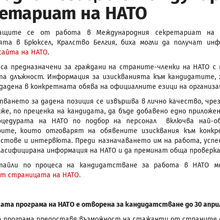
етариат на НАТО
ащите се от работа в Международния секретариат на Н
ята в Брюксел, Кралство Белгия, биха могли да получат ин
сайта на НАТО
.
са предназначени за граждани на страните-членки на НАТО с
та длъжност. Информация за изискванията към кандидатите,
 дадена в конкретната обява на официалните езици на организац
ването за дадена позиция се извършва в лично качество, чрез
оже, по преценка на кандидата, да бъде добавено едно прилож
роцедурата на НАТО по подбор на персонал включва най-о
рите, които отговарят на обявените изисквания към конк
стове и интервюта. Преди назначаването им на работа, успе
ласифицирана информация на НАТО и да преминат обща проверка
тайли по процеса на кандидатстване за работа в НАТО м
т страницата на НАТО.
та програма на НАТО е отворена за кандидатстване до 30 април 
 програма предоставя възможност на стажанти от страните с