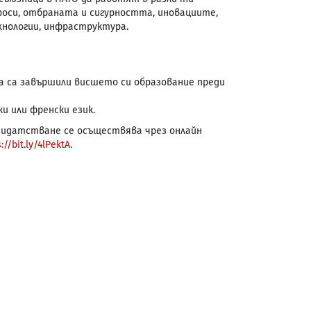
оси, отбраната и сигурността, иновациите,
ехнологии, инфраструктура.
да са завършили висшето си образование преди
и или френски език.
дидатстване се осъществява чрез онлайн
://bit.ly/4lPektA
.