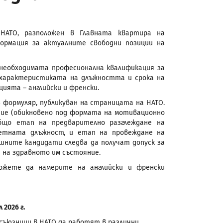
АТО, разположен в Главната квартира на
формация за актуалните свободни позиции на
 необходимата професионална квалификация за
 характеристиката на длъжността и срока на
ията – английски и френски.
 формуляр, публикуван на страницата на НАТО.
ение (обикновено под формата на мотивационно
бщо етап на предварително разглеждане на
ретната длъжност, и етап на провеждане на
шните кандидати следва да получат допуск за
 на здравното им състояние.
ожете да намерите на английски и френски
2026 г.
ъюзници в НАТО да работят в различни