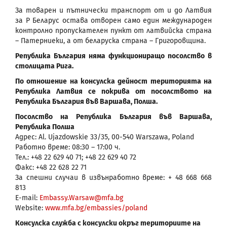
За товарен и пътнически транспорт от и до Латвия
за Р Беларус остава отворен само един международен
контролно пропускателен пункт от латвийска страна
– Патерниеки, а от беларуска страна – Григоровщина.
Република България няма функциониращо посолство в
столицата Рига.
По отношение на консулска дейност територията на
Република Латвия се покрива от посолството на
Република България във Варшава, Полша.
Посолство на Република България във Варшава,
Република Полша
Адрес: Al. Ujazdowskie 33/35, 00-540 Warszawa, Poland
Работно време: 08:30 – 17:00 ч.
Тел.: +48 22 629 40 71; +48 22 629 40 72
Факс: +48 22 628 22 71
За спешни случаи в извънработно време: + 48 668 668
813
Е-mail:
Embassy.Warsaw@mfa.bg
Website:
www.mfa.bg/embassies/poland
Консулска служба с консулски окръг териториите на