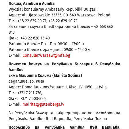
Полша, Латвия и Литва
Wydzial konsularny Ambasady Republiki Bulgarii
Адрес: Al. Ujazdowskie 33/35, 00-540 Warszawa, Poland
Тел.: +48 22 629 40 71; +48 22 629 40 72
За спешни случаи в извънработно време: + 48 668 668
813
Факс: +48 22 628 13 40
Работно време: По - Пт, 08:30 – 17:00 ч.
Работно време с граждани: 09:00 – 12:00 ч.
Е-mail:
Consular.Warsaw@mfa.bg
Почетен консул на Република България в Република
Латвия
г-жа Маирита Солима (Mairita Solima)
седалище: гр. Рига
Адрес: Doma laukums/square 1, Riga, LV-1050, Latvija
Тел.: +371 7 211-776,
Факс: +371 7 503-326,
E-mail:
mairita@gutenbergs.lv
За Република България е акредитирано посолството на
Република Латвия във Варшава, Република Полша
Посолство на Република Латвия във Варшава,