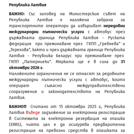
Република Латвия
ВАЖНО:
Със заповед на Министерския съвет на
Република Латвия е наложена забрана за
транспортните оператори да извършват
нередовни
международни пътнически услуги
с автобус през
държавната граница Република Латвия - Руската
федерация при преминаване през ГКПП „Гребнева“ и
„Терехова“, както и през държавната граница Република
Латвия - Република Беларус при преминаване през
ГКПП „Патерниеки“. Мярката ще е в сила до
31
октомври 2026 г
.
Наложените ограничения не се отнасят за редовните
международни пътнически услуги с автобус, които
оперират съгласно междуправителствени
споразумения и законодателството на Република
Латвия.
ВАЖНО!!!
Считано от 15 октомври 2025 г., Република
Латвия
въведе
задължение за електронна регистрация
в Системата за електронна резервация на опашка
(ERRS), чиято цел е да осигурява предварителна
регистрация на превозни средства в опашката за