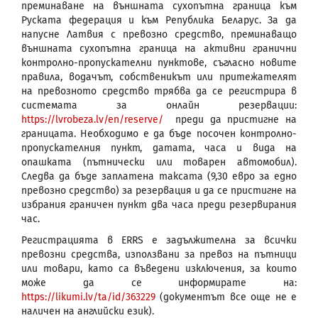
преминаване на външната сухопътна граница към
Руската федерация и към Република Беларус. За да
напусне Латвия с превозно средство, преминаващо
външната сухопътна граница на активни гранични
контролно-пропускателни пунктове, съгласно новите
правила, водачът, собственикът или притежателят
на превозното средство трябва да се регистрира в
системата за онлайн резервации:
https://lvrobeza.lv/en/reserve/
преди да пристигне на
границата. Необходимо е да бъде посочен контролно-
пропускателния пункт, датата, часа и вида на
опашката (пътнически или товарен автомобил).
Следва да бъде заплатена таксата (9,30 евро за едно
превозно средство) за резервация и да се пристигне на
избрания граничен пункт два часа преди резервирания
час.
Регистрацията в ERRS е задължителна за всички
превозни средства, използвани за превоз на пътници
или товари, като са въведени изключения, за които
може да се информирате на:
https://likumi.lv/ta/id/363229
(документът все още не е
наличен на английски език).