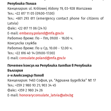
Република Полша
Канцелария: ul. Królowej Aldony 19, 03-928 Warszawa
Тел.: +22 617 11 05 (09.00-17.00)
Тел.: +601 293 611 (emergency contact phone for citizens of
Latvia)
Факс: +22 617 11 06 (24 h)
E-mail:
embassy.poland@mfa.gov.lv
Работно време: По – Пт, 09.00 - 16.00 ч.
Консулска служба
Работно време: По и Ср, 10.00 - 12.00 ч.
Тел.: +22 616 40 14 (09.00-17.00)
E-mail:
consulate.poland@mfa.gov.lv
Почетен консул на Република Латвия в Република
България
г-н Александър Попов
Канцелария: 1463 София, ул. “Адриана Будевска” № 17
Тел.: +359 2 980 93 21; 903 34 45
Факс: +359 2 980 24 26
Е-mail:
honoraryconsulate_latvia@abv.bg