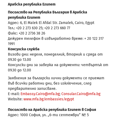
Арабска република Египет
Посолство на Република България в Арабска
република Египет
Адрес: 6, El Malek El Afdal Str. Zamalek, Cairo, Egypt
Тел.: +20 2 273 630 25; +20 2 273 660 77
Факс: +20 2 2736 38 26
Дежурен телефон в извънработно време: + 20 122 317
1991
Консулска служба
Визови дни: неделя, понеделник, вторник и сряда от
09.30 до 13.00
Консулски дни за заверка на документи: четвъртък от
09.30 до 12.00
Заявления за български лични документи се приемат
във всички работни дни, без изключение, след
предварително записване.
E-mail:
Embassy.Cairo@mfa.bg
;
Consular.Cairo@mfa.bg
Website:
www.mfa.bg/embassies/egypt
Посолство на Арабска република Египет в София
Адрес: 1000 София, ул. „6-ти септември” № 5