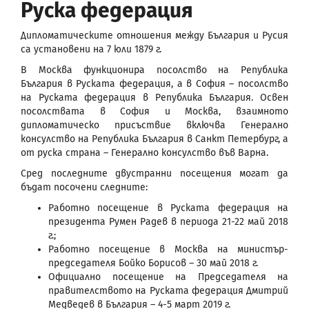
Руска федерация
Дипломатическите отношения между България и Русия
са установени на 7 юли 1879 г.
В Москва функционира посолство на Република
България в Руската федерация, а в София – посолство
на Руската федерация в Република България. Освен
посолствата в София и Москва, взаимното
дипломатическо присъствие включва Генерално
консулство на Република България в Санкт Петербург, а
от руска страна – Генерално консулство във Варна.
Сред последните двустранни посещения могат да
бъдат посочени следните:
Работно посещение в Руската федерация на
президента Румен Радев в периода 21-22 май 2018
г.;
Работно посещение в Москва на министър-
председателя Бойко Борисов – 30 май 2018 г.
Официално посещение на Председателя на
правителството на Руската федерация Дмитрий
Медведев в България – 4-5 март 2019 г.