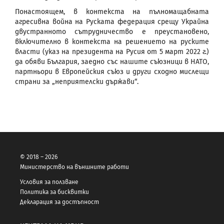
Понастоящем, в контекста на пълномащабната
агресивна война на Руската федерация срещу Украйна
двустранното сътрудничество е преустановено,
включително в контекста на решението на руските
власти (указ на президента на Русия от 5 март 2022 г.)
да обяви България, заедно със нашите съюзници в НАТО,
партньори в Европейския съюз и други сходно мислещи
страни за „неприятелски държави“.
© 2018 – 2026
Министерство на външните работи
Условия за ползване
Политика за бисквитки
Декларация за достъпност