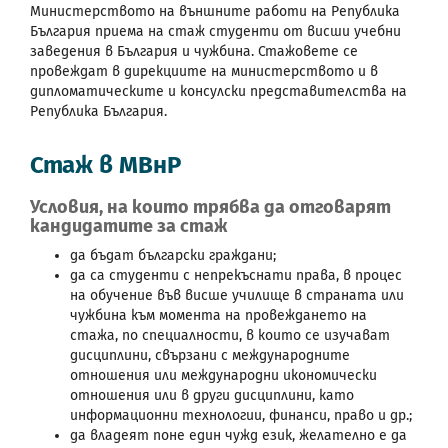
Министерството на външните работи на Република
България приема на стаж студенти от висши учебни
заведения в България и чужбина. Стажовете се
провеждат в дирекциите на министерството и в
дипломатическите и консулски представителства на
Република България.
Стаж в МВнР
Условия, на които трябва да отговарят
кандидатите за стаж
да бъдат български граждани;
да са студенти с непрекъснати права, в процес
на обучение във висше училище в страната или
чужбина към момента на провеждането на
стажа, по специалности, в които се изучават
дисциплини, свързани с международните
отношения или международни икономически
отношения или в други дисциплини, като
информационни технологии, финанси, право и др.;
да владеят поне един чужд език, желателно е да