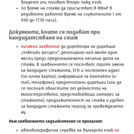
владеят или ползват втори чужд език;
по време на стажа да присъстват в МВнР в
редовното работно време на служителите ( от
9.00 до 17.30 часа).
Документи, които се подават при
кандидатстване на стаж
писмено заявление
до директора на дирекция
„Човешки ресурси”, депозирано най-малко един
месец преди предполагаемата начална дата на
стажа. В заявлението се посочват: трите имена
на кандидат-стажанта, ЕГН и постоянен адрес
(по лична карта); информация за контакти (e-
mail, телефони); предпочитани дирекции (или да
се посочат областите от дейността на
министерството, представляващи интерес за
стажанта), продължителност на стажа и удобен
за кандидат-стажанта период за провеждането
му.
Към заявлението задължително се прилагат:
автобиографична справка на български език
по