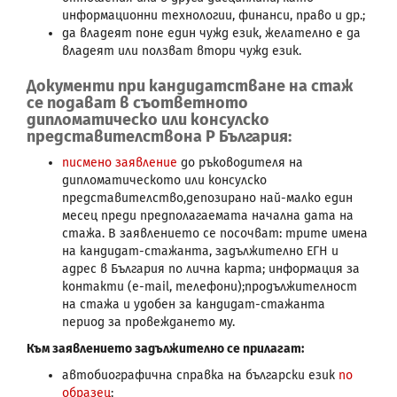
информационни технологии, финанси, право и др.;
да владеят поне един чужд език, желателно е да
владеят или ползват втори чужд език.
Документи при кандидатстване на стаж
се подават в съответното
дипломатическо или консулско
представителствона Р България:
писмено заявление
до ръководителя на
дипломатическото или консулско
представителство,депозирано най-малко един
месец преди предполагаемата начална дата на
стажа. В заявлението се посочват: трите имена
на кандидат-стажанта, задължително ЕГН и
адрес в България по лична карта; информация за
контакти (e-mail, телефони);продължителност
на стажа и удобен за кандидат-стажанта
период за провеждането му.
Към заявлението задължително се прилагат:
автобиографична справка на български език
по
образец
;