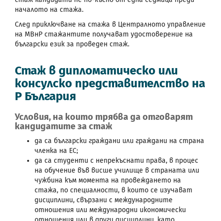
началото на стажа.
След приключване на стажа в Централното управление
на МВнР стажантите получават удостоверение на
български език за проведен стаж.
Стаж в дипломатическо или
консулско представителство на
Р България
Условия, на които трябва да отговарят
кандидатите за стаж
да са български граждани или граждани на страна
членка на ЕС;
да са студенти с непрекъснати права, в процес
на обучение във висше училище в страната или
чужбина към момента на провеждането на
стажа, по специалности, в които се изучават
дисциплини, свързани с международните
отношения или международни икономически
отношения или в други дисциплини, като