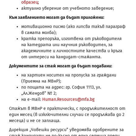
образец
;
актуално уверение от учебното заведение;
Към заявлението могат да бъдат приложени:
мотивационно писмо (ако липсва такъв параграф
в самата молба);
кратка препоръка, изготвена от ръководителя
на катедрата или научния ръководител, за
академичните и личностните качества и кръга
от интереси на кандидат-стажанта.
Документите за стаж могат да бъдат подавани:
на хартиен носител на пропуска за граждани
(Приемна на МВнР);
по пощата на адрес: гр. София 1113, ул.
„Ал.Жендов” № 2;
на е-mail:
Human.Resources@mfa.bg
Стажът в МВнР е практически, с продължителност от
един месец (в изключителни случаи се продължава до 2
месеца) и не се заплаща.
Дирекция „Човешки ресурси” уведомява одобрените за
стаж кандидати не по-късно от една седмица преди