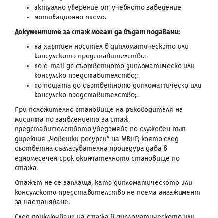
актуално уверение от учебното заведение;
мотивационно писмо.
Документите за стаж могат да бъдат подавани:
на хартиен носител в дипломатическото или
консулското представителство;
по е-mail до съответното дипломатическо или
консулско представителство;;
по пощата до съответното дипломатическо или
консулско представителство;.
При положително становище на ръководителя на
мисията по заявлението за стаж,
представителството уведомява по служебен път
дирекция „Човешки ресурси” на МВнР, която след
съответна съгласувателна процедура дава в
едномесечен срок окончателното становище по
стажа.
Стажът не се заплаща, като дипломатическото или
консулското представителство не поема ангажимент
за настаняване.
След приключване на стажа в дипломатическото или