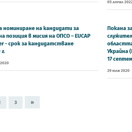
05 Април 202
а номиниране на кандидати за
Покана з
а позиция в мисия на ОПСО – EUCAP
служител
ger - срок за кандидатстване
областта
 г.
Украйна 
17 септем
 2020
29 Юли 2020
»
2
3