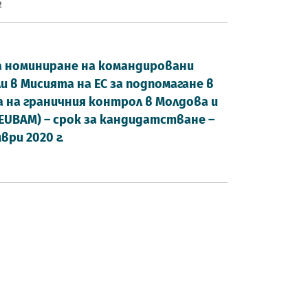
2
а номиниране на командировани
и в Мисията на ЕС за подпомагане в
 на граничния контрол в Молдова и
(EUBAM) – срок за кандидатстване –
ври 2020 г.