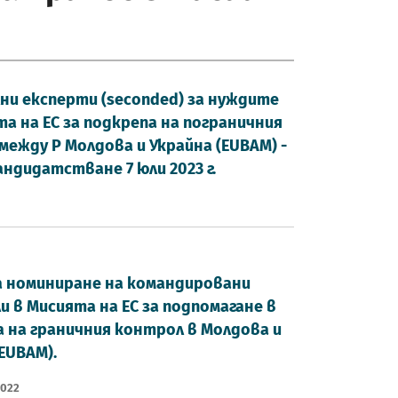
ни експерти (seconded) за нуждите
та на ЕС за подкрепа на пограничния
между Р Молдова и Украйна (EUBAM) -
андидатстване 7 юли 2023 г.
а номиниране на командировани
и в Мисията на ЕС за подпомагане в
 на граничния контрол в Молдова и
EUBAM).
2022