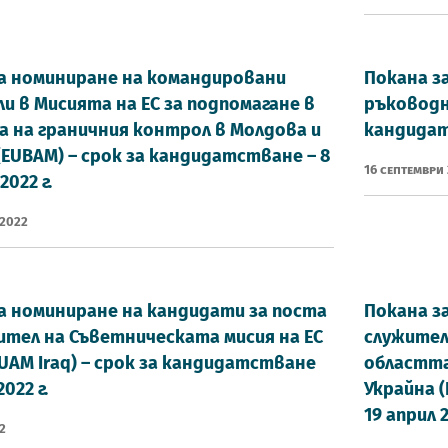
а номиниране на командировани
Покана з
и в Мисията на ЕС за подпомагане в
ръководна
 на граничния контрол в Молдова и
кандидатс
(EUBAM) – срок за кандидатстване – 8
16 Септември
022 г.
 2022
а номиниране на кандидати за поста
Покана з
тел на Съветническата мисия на ЕС
служител
EUAM Iraq) – срок за кандидатстване
областта
022 г.
Украйна 
19 април 2
2