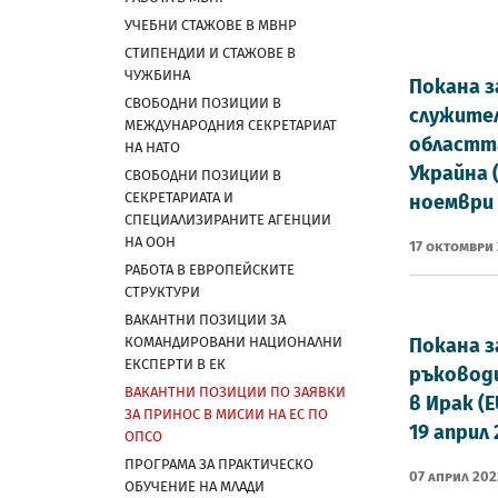
УЧЕБНИ СТАЖОВЕ В МВНР
СТИПЕНДИИ И СТАЖОВЕ В
ЧУЖБИНА
Покана з
СВОБОДНИ ПОЗИЦИИ В
служител
МЕЖДУНАРОДНИЯ СЕКРЕТАРИАТ
областта
НА НАТО
Украйна 
СВОБОДНИ ПОЗИЦИИ В
СЕКРЕТАРИАТА И
ноември 2
СПЕЦИАЛИЗИРАНИТЕ АГЕНЦИИ
НА ООН
17 Октомври
РАБОТА В ЕВРОПЕЙСКИТЕ
СТРУКТУРИ
ВАКАНТНИ ПОЗИЦИИ ЗА
КОМАНДИРОВАНИ НАЦИОНАЛНИ
Покана з
ЕКСПЕРТИ В ЕК
ръководи
ВАКАНТНИ ПОЗИЦИИ ПО ЗАЯВКИ
в Ирак (
ЗА ПРИНОС В МИСИИ НА ЕС ПО
19 април 2
ОПСО
ПРОГРАМА ЗА ПРАКТИЧЕСКО
07 Април 202
ОБУЧЕНИЕ НА МЛАДИ