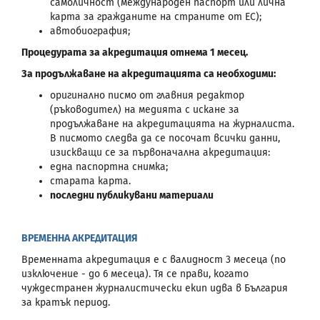
самоличност (международен паспорт или лична
карта за гражданите на страните от ЕС);
автобиография;
Процедурата за акредитация отнема 1 месец.
За продължаване на акредитацията са необходими:
оригинално писмо от главния редактор
(ръководител) на медията с искане за
продължаване на акредитацията на журналиста.
В писмото следва да се посочат всички данни,
изискващи се за първоначална акредитация:
една паспортна снимка;
старата карта.
последни публикувани материали
ВРЕМЕННА АКРЕДИТАЦИЯ
Временната акредитация е с валидност 3 месеца (по
изключение - до 6 месеца). Тя се прави, когато
чуждестранен журналистически екип идва в България
за кратък период.