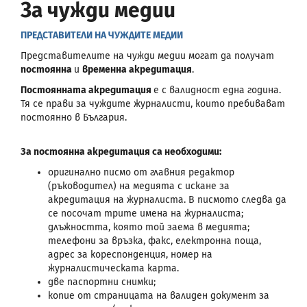
За чужди медии
ПРЕДСТАВИТЕЛИ НА ЧУЖДИТЕ МЕДИИ
Представителите на чужди медии могат да получат
постоянна
и
временна акредитация
.
Постоянната акредитация
е с валидност една година.
Тя се прави за чуждите журналисти, които пребивават
постоянно в България.
За постоянна акредитация са необходими:
оригинално писмо от главния редактор
(ръководител) на медията с искане за
акредитация на журналиста. В писмото следва да
се посочат трите имена на журналиста;
длъжността, която той заема в медията;
телефони за връзка, факс, електронна поща,
адрес за кореспонденция, номер на
журналистическата карта.
две паспортни снимки;
копие от страницата на валиден документ за