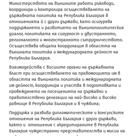
Министерството на външните работи ръководи,
координира и контролира осъществяването на
държавната политика на Република България в
отношенията й с други държави, като осигурява
поддържането и развитието на външнополитическия
диалог, политиката на сигурност и двустранното,
регионалното и многостранното сътрудничеството.
Осъществява общата координация в областта на
външната политика и международната дейност на
Република България.
Взаимодейства с висшите органи на държавната
власт при осъществяването на правомощията им в
областта на външната политика и международната
им дейност, координира и участва в подготовката и
провеждането на посещенията на държавни и
правителствени делегации на най-високо и високо
равнище в Република България и в чужбина;
Поддържа и развива дипломатическите и консулските
отношения на Република България с други държави,
както и отношения с акредитираните в Република
България чуждестранни представителства и мисии на