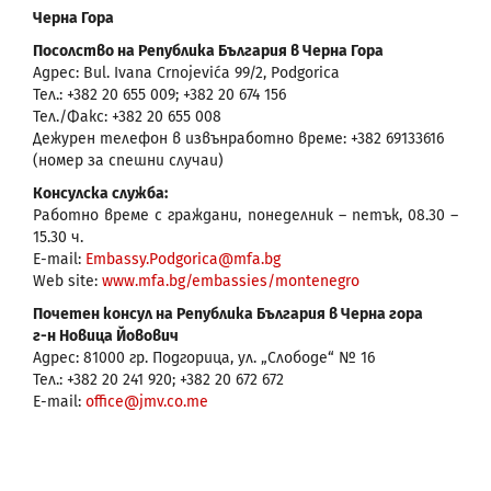
Черна Гора
Посолство на Република България в Черна Гора
Адрес: Bul. Ivana Crnojevića 99/2, Podgorica
Тел.: +382 20 655 009; +382 20 674 156
Тел./Факс: +382 20 655 008
Дежурен телефон в извънработно време: +382 69133616
(номер за спешни случаи)
Консулска служба:
Работно време с граждани, понеделник – петък, 08.30 –
15.30 ч.
E-mail:
Embassy.Podgorica@mfa.bg
Web site:
www.mfa.bg/embassies/montenegro
Почетен консул на Република България в Черна гора
г-н Новица Йовович
Адрес: 81000 гр. Подгорица, ул. „Слободе“ № 16
Тел.: +382 20 241 920; +382 20 672 672
E-mail:
office@jmv.co.me