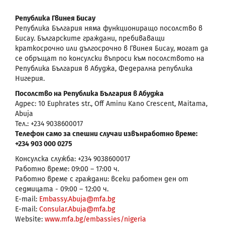
Република Гвинея Бисау
Република България няма функциониращо посолство в
Бисау. Българските граждани, пребиваващи
краткосрочно или дългосрочно в Гвинея Бисау, могат да
се обръщат по консулски въпроси към посолството на
Република България в Абуджа, Федерална република
Нигерия.
Посолство на Република България в Абуджа
Адрес: 10 Euphrates str., Off Aminu Kano Crescent, Maitama,
Abuja
Тел.: +234 9038600017
Телефон само за спешни случаи извънработно време:
+234 903 000 0275
Консулска служба: +234 9038600017
Работно време: 09:00 – 17:00 ч.
Работно време с граждани: всеки работен ден от
седмицата - 09:00 – 12:00 ч.
E-mail:
Embassy.Abuja@mfa.bg
Е-mail:
Consular.Abuja@mfa.bg
Website:
www.mfa.bg/embassies/nigeria