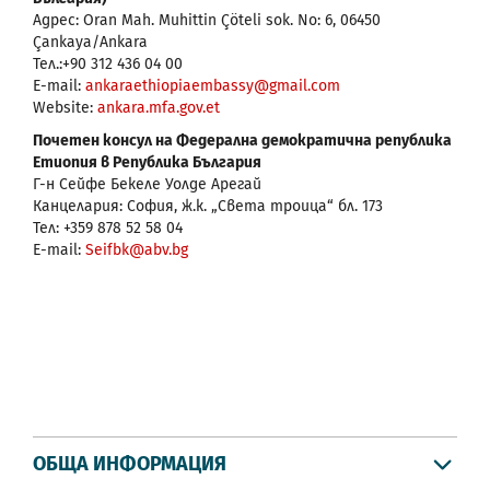
Адрес: Oran Mah. Muhittin Çöteli sok. No: 6, 06450
Çankaya/Ankara
Тел.:+90 312 436 04 00
E-mail:
ankaraethiopiaembassy@gmail.com
Website:
ankara.mfa.gov.et
Почетен консул на Федерална демократична република
Етиопия в Република България
Г-н Сейфе Бекеле Уолде Арегай
Канцелария: София, ж.к. „Света троица“ бл. 173
Тел: +359 878 52 58 04
E-mail:
Seifbk@abv.bg
ОБЩА ИНФОРМАЦИЯ