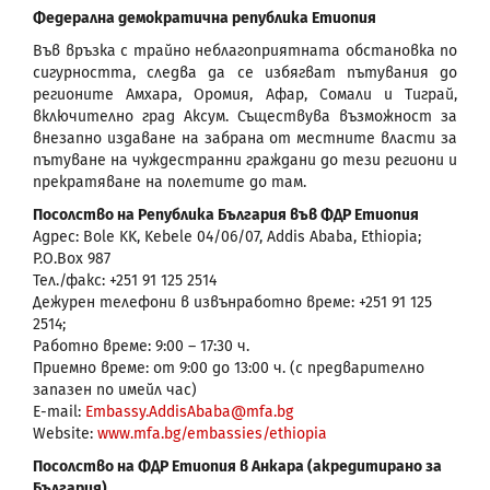
Федерална демократична република Етиопия
Във връзка с трайно неблагоприятната обстановка по
сигурността, следва да се избягват пътувания до
регионите Амхара, Оромия, Афар, Сомали и Тиграй,
включително град Аксум. Съществува възможност за
внезапно издаване на забрана от местните власти за
пътуване на чуждестранни граждани до тези региони и
прекратяване на полетите до там.
Посолство на Република България във ФДР Етиопия
Адрес: Bole KK, Kebele 04/06/07, Addis Ababa, Ethiopia;
P.O.Box 987
Тел./факс: +251 91 125 2514
Дежурен телефони в извънработно време: +251 91 125
2514;
Работно време: 9:00 – 17:30 ч.
Приемно време: от 9:00 до 13:00 ч. (с предварително
запазен по имейл час)
E-mail:
Embassy.AddisAbaba@mfa.bg
Website:
www.mfa.bg/embassies/ethiopia
Посолство на ФДР Етиопия в Анкара (акредитирано за
България)