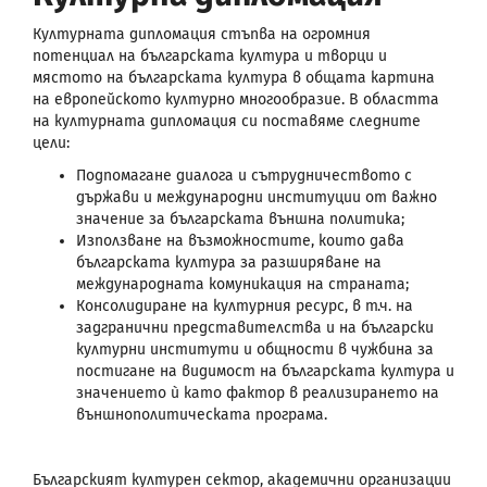
Културната дипломация стъпва на огромния
потенциал на българската култура и творци и
мястото на българската култура в общата картина
на европейското културно многообразие. В областта
на културната дипломация си поставяме следните
цели:
Подпомагане диалога и сътрудничеството с
държави и международни институции от важно
значение за българската външна политика;
Използване на възможностите, които дава
българската култура за разширяване на
международната комуникация на страната;
Консолидиране на културния ресурс, в т.ч. на
задгранични представителства и на български
културни институти и общности в чужбина за
постигане на видимост на българската култура и
значението ѝ като фактор в реализирането на
външнополитическата програма.
Българският културен сектор, академични организации