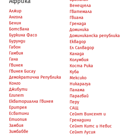
Африка
Венецуела
Алжир
Гватемала
Ангола
Гвиана
Бенин
Гренада
Ботсвана
Доминика
Буркина Фасо
Доминиканска република
Бурунди
Еквадор
Габон
Ел Салвадор
Гамбия
Канада
Гана
Колумбия
Гвинея
Коста Рика
Гвинея Бисау
Куба
Демократична Република
Мексико
Конго
Никарагуа
Джибути
Панама
Египет
Парагвай
Екваториална Гвинея
Перу
Еритрея
САЩ
Есватини
Сейнт Винсент и
Етиопия
Гренадини
Замбия
Сейнт Китс и Невис
Зимбабве
Сейнт Лусия