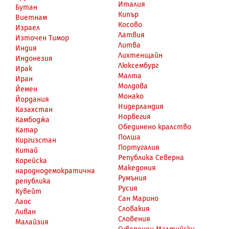
Италия
Бутан
Кипър
Виетнам
Косово
Израел
Латвия
Източен Тимор
Литва
Индия
Лихтенщайн
Индонезия
Люксембург
Ирак
Малта
Иран
Молдова
Йемен
Монако
Йордания
Нидерландия
Казахстан
Норвегия
Камбоджа
Обединено кралство
Катар
Полша
Киргизстан
Португалия
Китай
Република Северна
Корейска
Македония
народнодемократична
Румъния
република
Русия
Кувейт
Сан Марино
Лаос
Словакия
Ливан
Словения
Малайзия