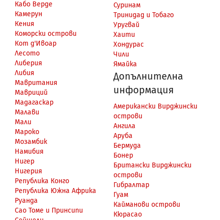
Кабо Верде
Суринам
Камерун
Тринидад и Тобаго
Кения
Уругвай
Коморски острови
Хаити
Кот д'Ивоар
Хондурас
Лесото
Чили
Либерия
Ямайка
Либия
Допълнителна
Мавритания
информация
Мавриций
Мадагаскар
Американски Вирджински
Малави
острови
Мали
Ангила
Мароко
Аруба
Мозамбик
Бермуда
Намибия
Бонер
Нигер
Британски Вирджински
Нигерия
острови
Република Конго
Гибралтар
Република Южна Африка
Гуам
Руанда
Кайманови острови
Сао Томе и Принсипи
Кюрасао