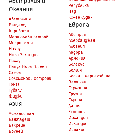
Австралия и
Република
Океания
Чад
Южен Судан
Австралия
Европа
Вануату
Кирибати
Австрия
Маршалови острови
Азербайджан
Микронезия
Албания
Науру
Андора
Нова Зеландия
Армения
Палау
Беларус
Папуа Нова Гвинея
Белгия
Самоа
Босна и Херцеговина
Соломонови острови
Ватикан
Тонга
Германия
Тувалу
Грузия
Фиджи
Гърция
Азия
Дания
Естония
Афганистан
Ирландия
Бангладеш
Исландия
Бахрейн
Испания
Бруней