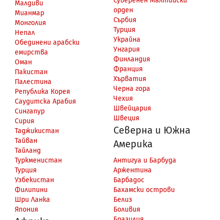
Суверенен Малтийски
Малдиви
орден
Мианмар
Сърбия
Монголия
Турция
Непал
Украйна
Обединени арабски
Унгария
емирства
Финландия
Оман
Франция
Пакистан
Хърватия
Палестина
Черна гора
Република Корея
Чехия
Саудитска Арабия
Швейцария
Сингапур
Швеция
Сирия
Северна и Южна
Таджикистан
Тайван
Америка
Тайланд
Туркменистан
Антигуа и Барбуда
Турция
Аржентина
Узбекистан
Барбадос
Филипини
Бахамски острови
Шри Ланка
Белиз
Япония
Боливия
Бразилия