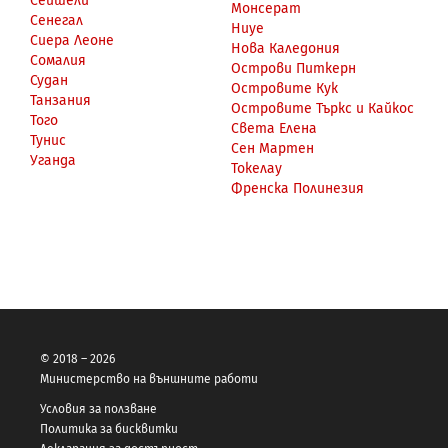
Сейшели
Монсерат
Сенегал
Ниуе
Сиера Леоне
Нова Каледония
Сомалия
Острови Питкерн
Судан
Островите Кук
Танзания
Островите Търкс и Кайкос
Того
Света Елена
Тунис
Сен Мартен
Уганда
Токелау
Френска Полинезия
© 2018 – 2026
Министерство на външните работи
Условия за ползване
Политика за бисквитки