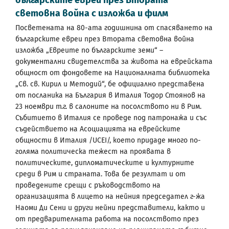
българските евреи през Втората
световна война с изложба и филм
Посветената на 80-ата годишнина от спасяването на
българските евреи през Втората световна война
изложба „Евреите по българските земи“ –
документални свидетелства за живота на еврейската
общност от фондовете на Националната библиотека
„Св. св. Кирил и Методий“, бе официално представена
от посланика на България в Италия Тодор Стоянов на
23 ноември т.г. в салоните на посолството ни в Рим.
Събитието в Италия се проведе под патронажа и със
съдействието на Асоциацията на еврейските
общности в Италия /UCEI/, което придаде много по-
голяма политическа тежест на проявата в
политическите, дипломатическите и културните
среди в Рим и страната. Това бе резултат и от
проведените срещи с ръководството на
организацията в лицето на нейния председател г-жа
Наоми Ди Сени и други нейни представители, както и
от предварителната работа на посолството през