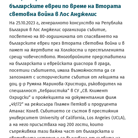
българските евреи по време на Втората
световна война в Лос Анджелис
На 25.10.2023 г., генералното консулство на Република
България в Лос Анджелис организира събитие,
посветено на 80-годишнината от спасяването на
българските евреи през Втората световна война и в
памет на жертвите на Холокоста и престъпленията
срещу човечеството. Многобройните представители
на българската и еврейската диаспора в града,
посетили събитието, имаха възможността да се
запознаят с историческите събития от лекцията на
доц. д-р Румяна Маринова-Христиди, ръководител на
специалност „Хебраистика“ в СУ „Св. Климент
Охридски“ и прожекцията на документалния филм
„49,172“ на режисьора Пламен Петков и продуцента
Атанас Колев. Събитието се състоя в престижния
университет University of California, Los Angeles (UCLA),
а на него присъстваха над 200 гости, които
съпреживяха тази важна част от българската и