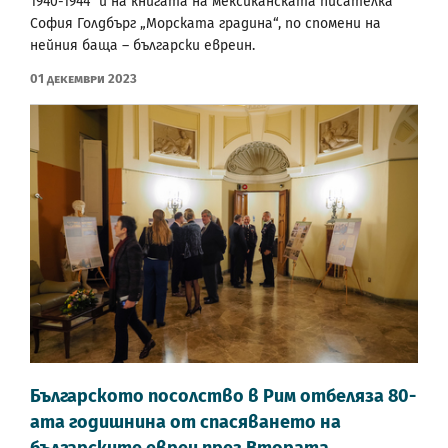
1940-1944“ и на книгата на мексиканската писателка
София Голдбърг „Морската градина“, по спомени на
нейния баща – български евреин.
01 Декември 2023
Българското посолство в Рим отбеляза 80-
ата годишнина от спасяването на