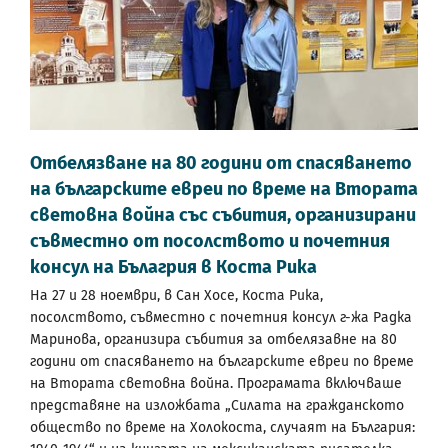
Отбелязване на 80 години от спасяването
на българските евреи по време на Втората
световна война със събития, организирани
съвместно от посолството и почетния
консул на Бълагрия в Коста Рика
На 27 и 28 ноември, в Сан Хосе, Коста Рика,
посолството, съвместно с почетния консул г-жа Радка
Маринова, организира събития за отбелязавне на 80
години от спасяването на българските евреи по време
на Втората световна война. Програмата включваше
представяне на изложбата „Силата на гражданското
общество по време на Холокоста, случаят на България: