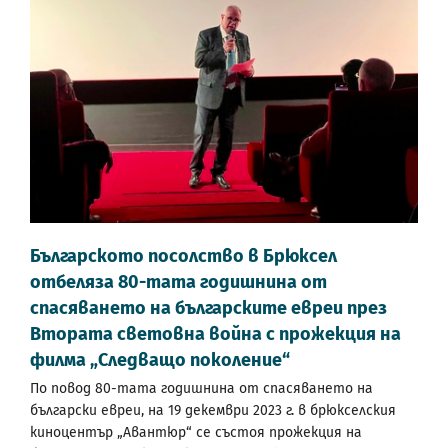
Българското посолство в Брюксел
отбеляза 80-тата годишнина от
спасяването на българските евреи през
Втората световна война с прожекция на
филма „Следващо поколение“
По повод 80-тата годишнина от спасяването на
български евреи, на 19 декември 2023 г. в брюкселския
киноцентър „Авантюр“ се състоя прожекция на