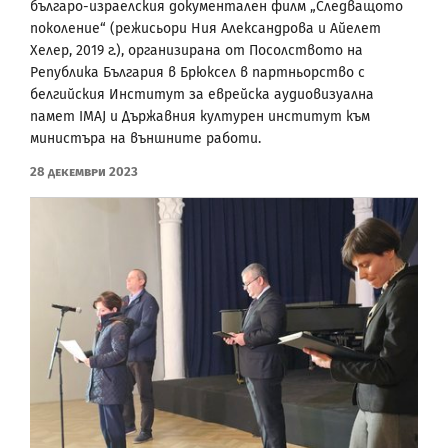
българо-израелския документален филм „Следващото
поколение“ (режисьори Ния Александрова и Айелет
Хелер, 2019 г.), организирана от Посолството на
Република България в Брюксел в партньорство с
белгийския Институт за еврейска аудиовизуална
памет IMAJ и Държавния културен институт към
министъра на външните работи.
28 Декември 2023