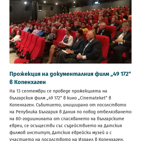
Прожекция на документалния филм „49 172“
в Копенхаген
На 13 септември се проведе прожекцията на
българския филм „49 172“ в кино „Cinemateket“ в
Копенхаген. Събитието, инициирано от посолството
на Република България в Дания по повод отбелязването
на 80-годишнината от спасяването на българските
евреи, се осъществи със съдействието на Датския
филмов институт, Датския еврейски музей и с
участието на посолството на Израел в Копенхаген.