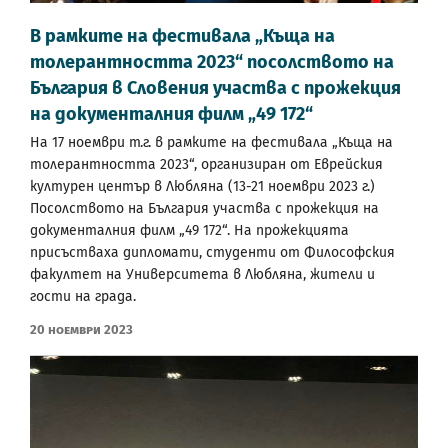
В рамките на фестивала „Къща на
толерантността 2023“ посолството на
България в Словения участва с прожекция
на документалния филм „49 172“
На 17 ноември т.г. в рамките на фестивала „Къща на
толерантността 2023“, организиран от Еврейския
културен център в Любляна (13-21 ноември 2023 г.)
Посолството на България участва с прожекция на
документалния филм „49 172“. На прожекцията
присъстваха дипломати, студенти от Философския
факултет на Университета в Любляна, жители и
гости на града.
20 Ноември 2023