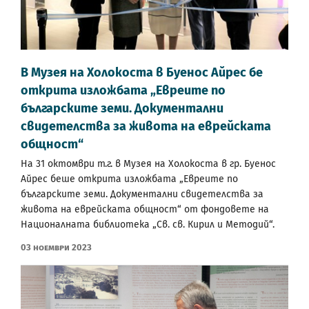
В Музея на Холокоста в Буенос Айрес бе
открита изложбата „Евреите по
българските земи. Документални
свидетелства за живота на еврейската
общност“
На 31 октомври т.г. в Музея на Холокоста в гр. Буенос
Айрес беше открита изложбата „Евреите по
българските земи. Документални свидетелства за
живота на еврейската общност“ от фондовете на
Националната библиотека „Св. св. Кирил и Методий“.
03 Ноември 2023