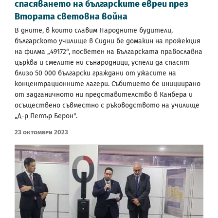
спасяването на българските евреи през
Втората световна война
В дните, в които славим Народните будители,
българското училище в Сидни бе домакин на прожекция
на филма „49172“, посветен на Българската православна
църква и смелите ни сънародници, успели да спасят
близо 50 000 български граждани от ужасите на
концентрационните лагери. Събитието бе инициирано
от задганичното ни представителство в Канбера и
осъществено съвместно с ръководството на училище
„Д-р Петър Берон".
23 Октомври 2023