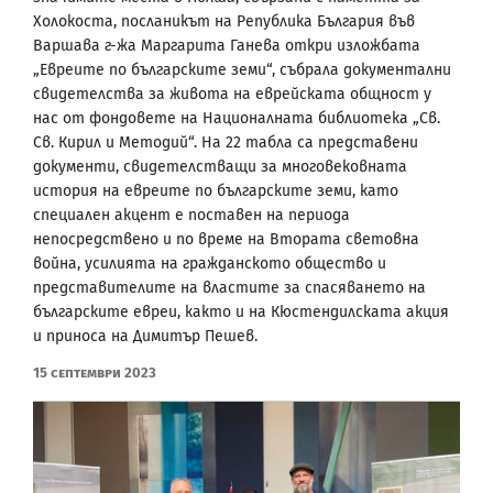
Холокоста, посланикът на Република България във
Варшава г-жа Маргарита Ганева откри изложбата
„Евреите по българските земи“, събрала документални
свидетелства за живота на еврейската общност у
нас от фондовете на Националната библиотека „Св.
Св. Кирил и Методий“. На 22 табла са представени
документи, свидетелстващи за многовековната
история на евреите по българските земи, като
специален акцент е поставен на периода
непосредствено и по време на Втората световна
война, усилията на гражданското общество и
представителите на властите за спасяването на
българските евреи, както и на Кюстендилската акция
и приноса на Димитър Пешев.
15 Септември 2023