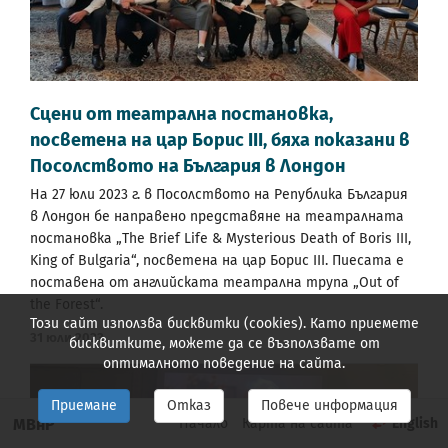
Сцени от театрална постановка,
посветена на цар Борис III, бяха показани в
Посолството на България в Лондон
На 27 юли 2023 г. в Посолството на Република България
в Лондон бе направено представяне на театралната
постановка „The Brief Life & Mysterious Death of Boris III,
King of Bulgaria“, посветена на цар Борис III. Пиесата е
поставена от английската театрална трупа „Out of
the Forest“.
Този сайт използва бисквитки (cookies). Като приемете
31 Юли 2023
бисквитките, можете да се възползвате от
оптималното поведение на сайта.
Приемане
Отказ
Повече информация
МВнР
Начало
Карта на сайта
English