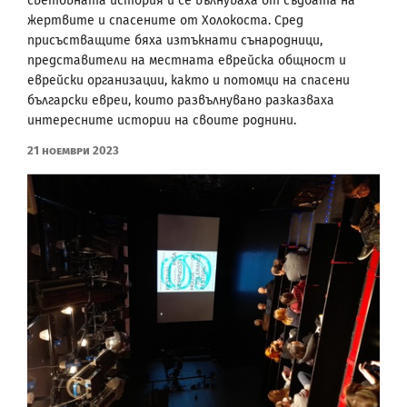
световната история и се вълнуваха от съдбата на
жертвите и спасените от Холокоста. Сред
присъстващите бяха изтъкнати сънародници,
представители на местната еврейска общност и
еврейски организации, както и потомци на спасени
български евреи, които развълнувано разказваха
интересните истории на своите роднини.
21 Ноември 2023