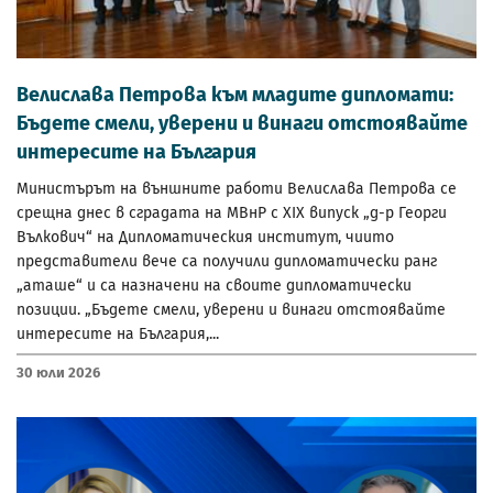
Велислава Петрова към младите дипломати:
Бъдете смели, уверени и винаги отстоявайте
интересите на България
Министърът на външните работи Велислава Петрова се
срещна днес в сградата на МВнР с XIX випуск „д-р Георги
Вълкович“ на Дипломатическия институт, чиито
представители вече са получили дипломатически ранг
„аташе“ и са назначени на своите дипломатически
позиции. „Бъдете смели, уверени и винаги отстоявайте
интересите на България,...
30 Юли 2026