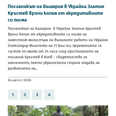
Посланикът на България в Украйна Златин
Кръстев връчи копия от акредитивните
си писма
Посланикът на България в Украйна Златин Кръстев
връчи копия от акредитивните си писма на
заместник-министъра на външните работи на Украйна
Олександър Мишченко на 31 юли т.г. Церемонията се
състоя по-малко от 24 часа след пристигането на
посланик Кръстев в Киев – свидетелство за
значението, което украинската страна отдава на
развитието на...
04 Август 2026
1
2
3
4