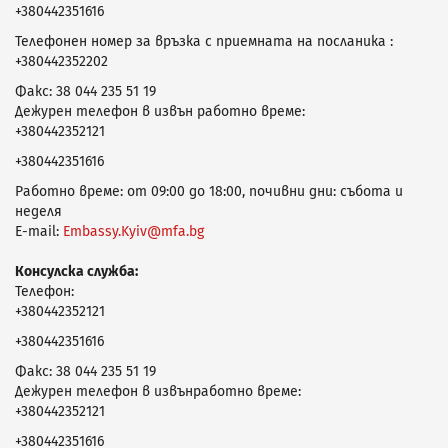
+380442351616
Телефонен номер за връзка с приемната на посланика :
+380442352202
Факс: 38 044 235 51 19
Дежурен телефон в извън работно време:
+380442352121
+380442351616
Работно време: от 09:00 до 18:00, почивни дни: събота и
неделя
E-mail:
Embassy.Kyiv@mfa.bg
Консулска служба:
Телефон:
+380442352121
+380442351616
Факс: 38 044 235 51 19
Дежурен телефон в извънработно време:
+380442352121
+380442351616