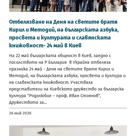
Отбелязване на Деня на светите братя
Кирил и Методий, на българската азбука,
просвета и културата и славянската
книжовност- 24 май в Киев
На 22 май българската общност в Киев, заедно с
посолството на Р България в Украйна отбеляза
празника 24 май - Деня на светите братя Кирил и
Методий, на българската азбука, просвета и култура и
на славянската книжовност. Участваха
представители на Киевското дружество за българска
култура "Родолюбие – проф. Иван Стоянов“,
Дружеството за...
26 Май 2026