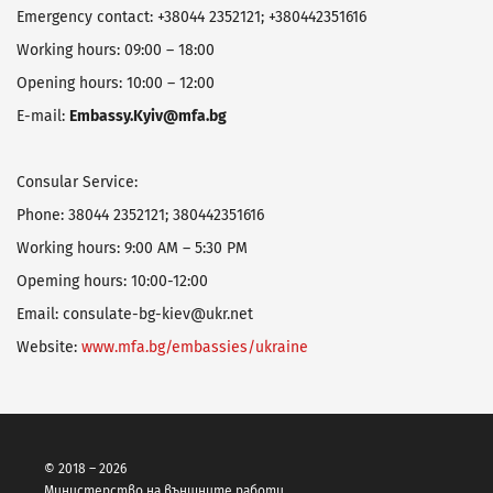
Emergency contact: +38044 2352121; +380442351616
Working hours: 09:00 – 18:00
Opening hours: 10:00 – 12:00
E-mail:
Embassy.K
yi
v@mfa.bg
Consular Service:
Phone: 38044 2352121; 380442351616
Working hours: 9:00 AM – 5:30 PM
Opeming hours: 10:00-12:00
Email: consulate-bg-kiev@ukr.net
Website:
www.mfa.bg/embassies/ukraine
© 2018 – 2026
Министерство на външните работи