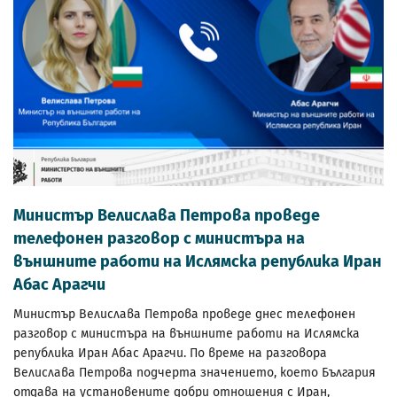
Министър Велислава Петрова проведе
телефонен разговор с министъра на
външните работи на Ислямска република Иран
Абас Арагчи
Министър Велислава Петрова проведе днес телефонен
разговор с министъра на външните работи на Ислямска
република Иран Абас Арагчи. По време на разговора
Велислава Петрова подчерта значението, което България
отдава на установените добри отношения с Иран,