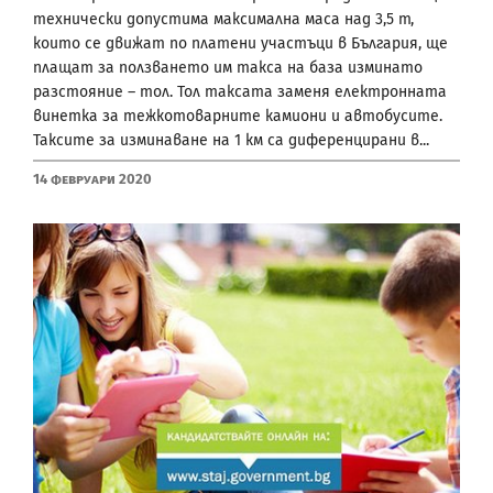
технически допустима максимална маса над 3,5 т,
които се движат по платени участъци в България, ще
плащат за ползването им такса на база изминато
разстояние – тол. Тол таксата заменя електронната
винетка за тежкотоварните камиони и автобусите.
Таксите за изминаване на 1 км са диференцирани в...
14 Февруари 2020