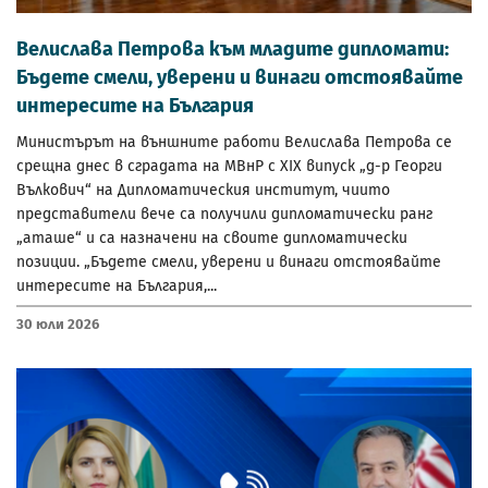
Велислава Петрова към младите дипломати:
Бъдете смели, уверени и винаги отстоявайте
интересите на България
Министърът на външните работи Велислава Петрова се
срещна днес в сградата на МВнР с XIX випуск „д-р Георги
Вълкович“ на Дипломатическия институт, чиито
представители вече са получили дипломатически ранг
„аташе“ и са назначени на своите дипломатически
позиции. „Бъдете смели, уверени и винаги отстоявайте
интересите на България,...
30 Юли 2026