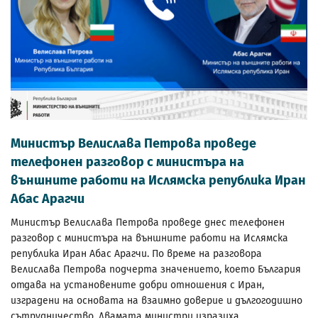
Министър Велислава Петрова проведе
телефонен разговор с министъра на
външните работи на Ислямска република Иран
Абас Арагчи
Министър Велислава Петрова проведе днес телефонен
разговор с министъра на външните работи на Ислямска
република Иран Абас Арагчи. По време на разговора
Велислава Петрова подчерта значението, което България
отдава на установените добри отношения с Иран,
изградени на основата на взаимно доверие и дългогодишно
сътрудничество. Двамата министри изразиха...