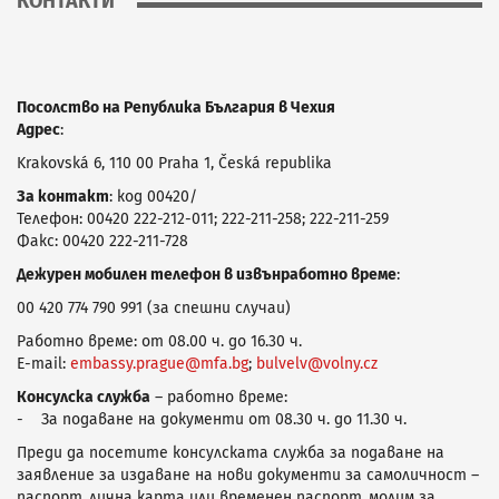
КОНТАКТИ
Посолство на Република България в Чехия
Адрес
:
Krakovská 6, 110 00 Praha 1, Česká republika
За контакт
: код 00420/
Телефон: 00420 222-212-011; 222-211-258; 222-211-259
Факс: 00420 222-211-728
Дежурен мобилен телефон в извънработно време
:
00 420 774 790 991 (за спешни случаи)
Работно време: от 08.00 ч. до 16.30 ч.
E-mail:
embassy.prague@mfa.bg
;
bulvelv@volny.cz
Консулска служба
– работно време:
- За подаване на документи от 08.30 ч. до 11.30 ч.
Преди да посетите консулската служба за подаване на
заявление за издаване на нови документи за самоличност –
паспорт, лична карта или временен паспорт, молим за