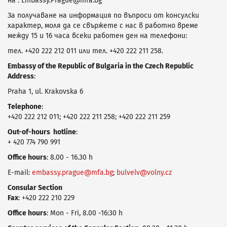
на : Embassy.Prague@mfa.bg
За получаване на информация по въпроси от консулски
характер, моля да се свържете с нас в работно време
между 15 и 16 часа всеки работен ден на телефони:
тел. +420 222 212 011 или тел. +420 222 211 258.
Embassy of the Republic of Bulgaria in the Czech Republic
Address
:
Praha 1, ul. Krakovska 6
Telephonе
:
+420 222 212 011; +420 222 211 258; +420 222 211 259
Оut-of-hours hotline
:
+ 420 774 790 991
Office hours
: 8.00 - 16.30 h
E-mail:
embassy.prague@mfa.bg
;
bulvelv@volny.cz
Consular Section
Fax
: +420 222 210 229
Office hours
: Mon - Fri, 8.00 -16:30 h