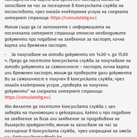
записване на час за посещение в Консулската служба на
посолството, чрез онлайн електронна услуга на следната
интернет страница:
https://consulatebg.eu/
.
Молим също да се запознаете с информацията на
посочената интернет страница относно необходимите
документи при подаване на заявление за паспорт, лична
карта или временен паспорт.
- За получаване на готови документи от 14.00 ч. до 15.00
ч. Преди да посетите консулската служба за получаване на
готови документи за самоличност – паспорт, лична карта
или временен паспорт, молим да проверите дали документа
Ви за самоличност е получен в консулската служба, чрез
онлайн електронна услуга „проверка на получени
документи“ на следната интернет страница:
https://consulatebg.eu/
.
Ако желаете да посетите консулската служба с цел
заверка на пълномощни и декларации, както и при подаване
на заявление за виза или заявление за придобивана на
българско гражданство, молим за записване на час за
посещение в Консулската служба, чрез изпращане на имейл