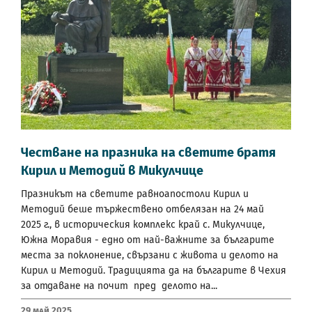
Честване на празника на светите братя
Кирил и Методий в Микулчице
Празникът на светите равноапостоли Кирил и
Методий беше тържествено отбелязан на 24 май
2025 г., в историческия комплекс край с. Микулчице,
Южна Моравия - едно от най-важните за българите
места за поклонение, свързани с живота и делото на
Кирил и Методий. Традицията да на българите в Чехия
за отдаване на почит пред делото на...
29 Май 2025