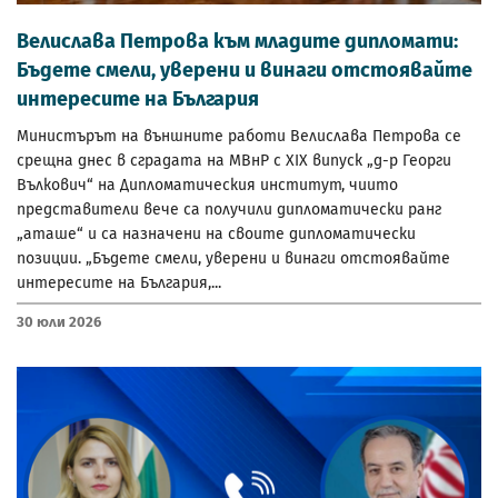
Велислава Петрова към младите дипломати:
Бъдете смели, уверени и винаги отстоявайте
интересите на България
Министърът на външните работи Велислава Петрова се
срещна днес в сградата на МВнР с XIX випуск „д-р Георги
Вълкович“ на Дипломатическия институт, чиито
представители вече са получили дипломатически ранг
„аташе“ и са назначени на своите дипломатически
позиции. „Бъдете смели, уверени и винаги отстоявайте
интересите на България,...
30 Юли 2026