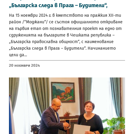
„Българска следа в Прага – Будители“,
На 15 ноември 2024 г. в кметството на пражкия XII-ти
район /“Моджани“/ се състоя официалното откриване
на първия етап от познавателния проект на едно от
сдруженията на българите в Чешката република –
„Българска православна общност“, с наименование
„Българска следа в Прага – Будители“. Начинанието
цели да...
20 Ноември 2024