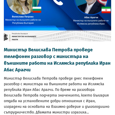
Министър Велислава Петрова проведе
телефонен разговор с министъра на
външните работи на Ислямска република Иран
Абас Арагчи
Министър Велислава Петрова проведе днес телефонен
разговор с министъра на външните работи на Ислямска
република Иран Абас Арагчи. По време на разговора
Велислава Петрова подчерта значението, което България
отдава на установените добри отношения с Иран,
изградени на основата на взаимно доверие и дългогодишно
сътрудничество. Двамата министри изразиха...