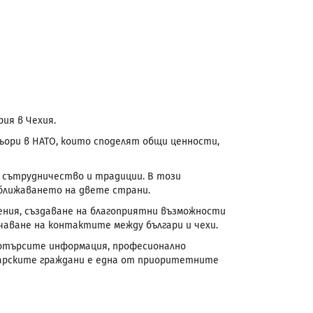
ия в Чехия.
ньори в НАТО, които споделят общи ценности,
 сътрудничество и традиции. В този
 сближаването на двете страни.
ния, създаване на благоприятни възможности
чаване на контактите между българи и чехи.
 потърсите информация, професионално
гарските граждани е една от приоритетните