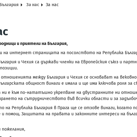
 България
За нас
За нас
ас
родници и приятели на България,
и на интернет страницата на посолството на Република Българ
България и Чехия са държави членки на Европейския съюз и парт
позиции.
 отношенията между България и Чехия се основават на вековно
ългарската общност винаги е имала и ще има ключова роля за
ни е към по-нататъшно укрепване на двустранните ни отноше
ирането на сътрудничеството във всички области и за задълбо
о на Република България в Прага ще се отзове винаги, когато
 и помощ. Защитата на правата и законните интереси на бъл
и пожелания,