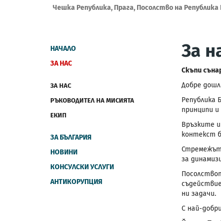
Чешка Република, Прага, Посолство на Република
За н
НАЧАЛО
ЗА НАС
Скъпи съна
Добре дошл
ЗА НАС
Република 
РЪКОВОДИТЕЛ НА МИСИЯТА
принципи и 
ЕКИП
Връзките и
контекст б
ЗА БЪЛГАРИЯ
Стремежът 
НОВИНИ
за динамиз
КОНСУЛСКИ УСЛУГИ
Посолствот
АНТИКОРУПЦИЯ
съдействие
ни задачи.
С най-добр