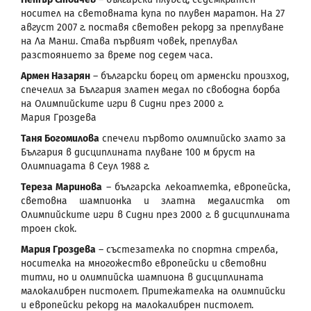
носител на световната купа по плувен маратон. На 27
август 2007 г. поставя световен рекорд за преплуване
на Ла Манш. Става първият човек, преплувал
разстоянието за време под седем часа.
Армен Назарян
– български борец от арменски произход,
спечелил за България златен медал по свободна борба
на Олимпийските игри в Сидни през 2000 г.
Мария Гроздева
Таня Богомилова
спечели първото олимпийско злато за
България в дисциплината плуване 100 м бруст на
Олимпиадата в Сеул 1988 г.
Тереза Маринова
– българска лекоатлетка, европейска,
световна шампионка и златна медалистка от
Олимпийските игри в Сидни през 2000 г. в дисциплината
троен скок.
Мария Гроздева
– състезателка по спортна стрелба,
носителка на многожество европейски и световни
титли, но и олимпийска шампиона в дисциплината
малокалибрен пистолет. Притежателка на олимпийски
и европейски рекорд на малокалибрен пистолет.