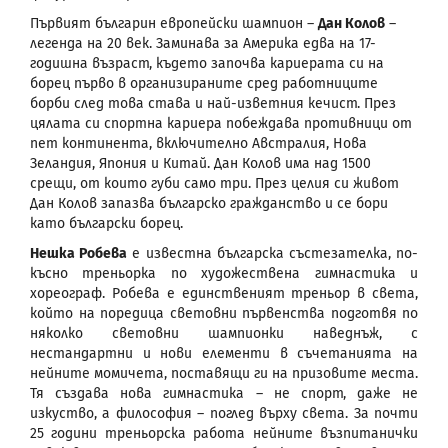
Първият българин европейски шампион –
Дан Колов
–
легенда на 20 век. Заминава за Америка едва на 17-
годишна възраст, където започва кариерата си на
борец първо в организираните сред работниците
борби след това става и най-изветния кечист. През
цялата си спортна кариера побеждава противници от
пет континента, включително Австралия, Нова
Зеландия, Япония и Китай. Дан Колов има над 1500
срещи, от които губи само три. През целия си живот
Дан Колов запазва българско гражданство и се бори
като български борец.
Нешка Робева
е известна българска състезателка, по-
късно треньорка по художествена гимнастика и
хореограф. Робева е единственият треньор в света,
който на поредица световни първенства подготвя по
няколко световни шампионки наведнъж, с
нестандартни и нови елементи в съчетанията на
нейните момичета, поставящи ги на призовите места.
Тя създава нова гимнастика – не спорт, даже не
изкуство, а философия – поглед върху света. За почти
25 години треньорска работа нейните възпитанички