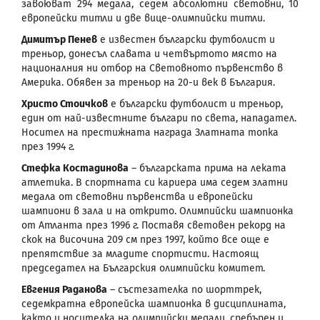
завоюват 294 медала, седем абсолютни световни, 10
европейски титли и две вице-олимпийски титли.
Димитър Пенев
е известен български футболист и
треньор, донесъл славата и четвъртото място на
националния ни отбор на Световното първенство в
Америка. Обявен за треньор на 20-и век в България.
Христо Стоичков
е български футболист и треньор,
един от най-известните българи по света, нападател.
Носител на престижната награда Златната топка
през 1994 г.
Стефка Костадинова
– българската прима на леката
атлетика. В спортната си кариера има седем златни
медала от световни първенства и европейски
шампиони в зала и на открито. Олимпийски шампионка
от Атланта през 1996 г. Поставя световен рекорд на
скок на височина 209 см през 1997, който все още е
препятствие за младите спортисти. Настоящ
председател на Българския олимпийски комитет.
Евгения Раданова
– състезателка по шорттрек,
седемкратна европейска шампионка в дисциплината,
както и носителка на олимпийски медали, сребърен и