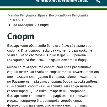
Mинистерство на външните работи
Чешка Република, Прага, Посолство на Република
България
За България
Спорт
Спорт
Българското общество винаги е било свързано със
спорта. Има исторически данни, че по българските
земи е имало състезания още в древни времена.
Българите са били силни ездачи, атлети и борци.
Много са българските спортисти през различните
години печелили слава за страната ни. Голяма част от
тях налагат стандарти в спорта, както школите ни
по вдигане на тежести, спортна борба, художествена
гимнастика, спортна гимнастика. Макар да нямаме
големи традиции в някои съвременни спортове,
българските спортисти ни радват със спечелени
медали, например в шорттрека, аеробиката,
фигурното пързаляне. Ето и малка част от тях: