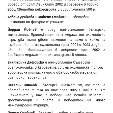
брозов от Солт Лейк Сити 2002 и сребърен в Торино
2006. Световна рекордьорка в дисциплината 500 м.
Албена Денкова
и
Максим Стависки
– световни
шампиони по фигурно пързаляне.
Йордан Йовчев
е сред най-успелите български
гимнастици. Притежател на 4 медала от олимпийски
игри, два пъти двоен шампион на земя и халки на
първенството на планетата през 2001 и 2003 г., двоен
световен вицешампион в Дебрецен през 2002 г.
Сребърен медалист на олимпиадата в Атина.
Екатерина Дафовска
е най-успялата българска
биатлонистка. В кариерата си има олимпийска титла,
европейска титла, както и два бронзови медала от
световни първенствa.
Веселин Топалов
– български шахматист, носител на
световната титла по шах през 2005 г. Най-силният
шахматист у нас, с победи над всички известни
гросмайстори в света и победител на много
международни турнири.
Петър Стойчев
– български плувец, седемкратен