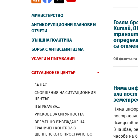
МИНИСТЕРСТВО
Голям бр
АНТИКОРУПЦИОННИ ПЛАНОВЕ И
Китай, 
ОТЧЕТИ
транзит
определе
ВЪНШНА ПОЛИТИКА
са отме
БОРБА С АНТИСЕМИТИЗМА
УСЛУГИ И ПЪТУВАНИЯ
06 Февруари
СИТУАЦИОНЕН ЦЕНТЪР
ЗА НАС
Няма инф
СЪОБЩЕНИЯ НА СИТУАЦИОННИЯ
или пост
ЦЕНТЪР
земетре
ПЪТУВАМ ЗА...
Няма инфор
РИСКОВЕ ЗА СИГУРНОСТТА
пострадали
ВРЕМЕННО ВЪВЕЖДАНЕ НА
вследствие
ГРАНИЧЕН КОНТРОЛ В
в Тайван, 
ШЕНГЕНСКОТО ПРОСТРАНСТВО
часове на 6