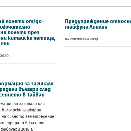
ой полети от/до
Предупреждение относн
включително
тайфуна Линлин
ни полети през
ни китайски летища,
04 Септември 2019
нени
 2020
ормация за загинали
радали българи след
сението в Тайван
мация за загинали или
 български граждани
 на силното земетресение
регистрирано в късните
 февруари 2018 г.