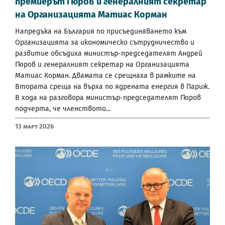
премиерът Гюров и генералният секретар
на Организацията Матиас Корман
Напредъка на България по присъединяването към
Организацията за икономическо сътрудничество и
развитие обсъдиха министър-председателят Андрей
Гюров и генералният секретар на Организацията
Матиас Корман. Двамата се срещнаха в рамките на
Втората среща на върха по ядрената енергия в Париж.
В хода на разговора министър-председателят Гюров
подчерта, че членството...
13 Март 2026