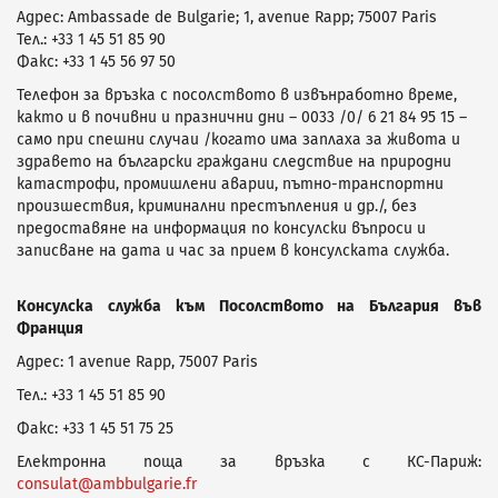
Адрес: Ambassade de Bulgarie; 1, avenue Rapp; 75007 Paris
Тел.: +33 1 45 51 85 90
Факс: +33 1 45 56 97 50
Телефон за връзка с посолството в извънработно време,
както и в почивни и празнични дни – 0033 /0/ 6 21 84 95 15 –
само при спешни случаи /когато има заплаха за живота и
здравето на български граждани следствие на природни
катастрофи, промишлени аварии, пътно-транспортни
произшествия, криминални престъпления и др./, без
предоставяне на информация по консулски въпроси и
записване на дата и час за прием в консулската служба.
Консулска служба към Посолството на България във
Франция
Адрес: 1 avenue Rapp, 75007 Paris
Тел.: +33 1 45 51 85 90
Факс: +33 1 45 51 75 25
Електронна поща за връзка с КС-Париж:
consulat@ambbulgarie.fr