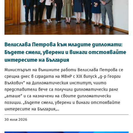
Велислава Петрова към младите дипломати:
Бъдете смели, уверени и винаги отстоявайте
интересите на България
Министърът на външните работи Велислава Петрова се
срещна днес в сградата на МВнР с XIX випуск „д-р Георги
Вълкович“ на Дипломатическия институт, чиито
представители вече са получили дипломатически ранг
„аташе“ и са назначени на своите дипломатически
позиции. „Бъдете смели, уверени и винаги отстоявайте
интересите на България,...
30 Юли 2026