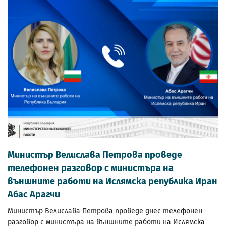
Министър Велислава Петрова проведе
телефонен разговор с министъра на
външните работи на Ислямска република Иран
Абас Арагчи
Министър Велислава Петрова проведе днес телефонен
разговор с министъра на външните работи на Ислямска