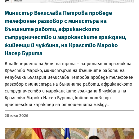
Министър Велислава Петрова проведе
телефонен разговор с министъра на
външните работи, африканското
сътрудничество и мароканските граждани,
живеещи в чужбина, на Кралство Мароко
Насер Бурита
В навечерието на Деня на трона – националния празник на
Кралство Мароко, министърът на външните работи на
Република България Велислава Петрова проведе телефонен
разговор с министъра на външните работи, африканското
сътрудничество и мароканските граждани в чужбина на
Кралство Мароко Насер Бурита, който потвърди
приятелския характер на отношенията между...
28 Юли 2026