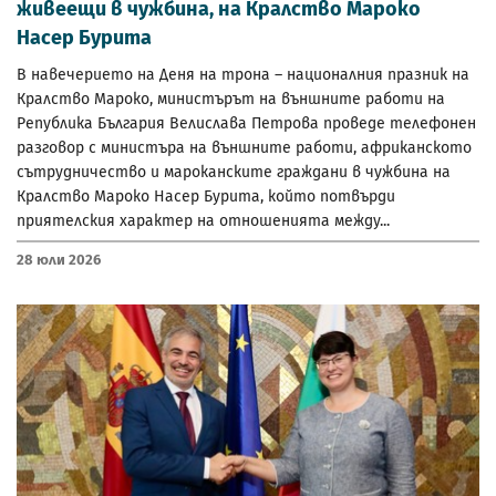
живеещи в чужбина, на Кралство Мароко
Насер Бурита
В навечерието на Деня на трона – националния празник на
Кралство Мароко, министърът на външните работи на
Република България Велислава Петрова проведе телефонен
разговор с министъра на външните работи, африканското
сътрудничество и мароканските граждани в чужбина на
Кралство Мароко Насер Бурита, който потвърди
приятелския характер на отношенията между...
28 Юли 2026