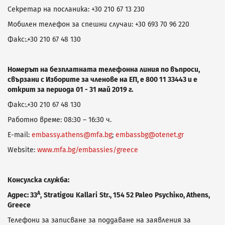
Секретар на посланика: +30 210 67 13 230
Мобилен телефон за спешни случаи: +30 693 70 96 220
Факс:.+30 210 67 48 130
Номерът на безплатната телефонна линия по въпроси,
свързани с Изборите за членове на ЕП, е 800 11 33443 и е
открит за периода 01 - 31 май 2019 г.
Факс:.+30 210 67 48 130
Работно време: 08:30 – 16:30 ч.
E-mail:
embassy.athens@mfa.bg
;
embassbg@otenet.gr
Website:
www.mfa.bg/embassies/greece
Консулска служба:
Α
Адрес: 33
,
Stratigou
Kallari
Str
., 154 52
Paleo
Psychiκo
,
Athens
,
Greece
Телефони за записване за поддаване на заявления за