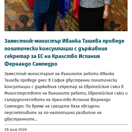
Заместник-министър Иванка Ташева проведе
политически консултации с държавния
секретар за ЕС на Кралство Испания
Фернандо Сампедро
Заместник-министърът на външните работи Иванка
Ташева проведе днес в София двустранни политически
консултации с държавния секретар за Европейския съюз в
Министерството на външните работи, Европейския съюз и
сътрудничеството на Кралство Испания Фернандо
Сампедро. По време на срещата бяха обсъдени
перспективите за по-нататъшно развитие на
двустранните...
28 Юли 2026