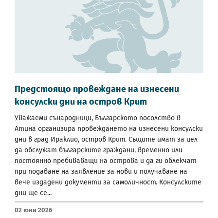
Предстоящо провеждане на изнесени
консулски дни на остров Крит
Уважаеми сънародници, Българското посолство в
Атина организира провеждането на изнесени консулски
дни в град Ираклио, остров Крит. Същите имат за цел
да обслужат българските граждани, временно или
постоянно пребиваващи на острова и да ги облекчат
при подаване на заявление за нови и получаване на
вече издадени документи за самоличност. Консулските
дни ще се...
02 Юни 2026