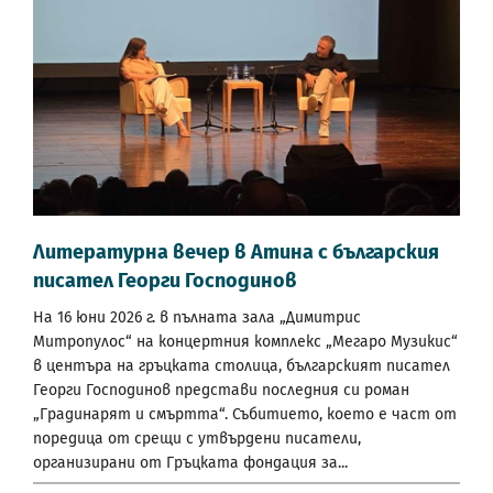
Литературна вечер в Атина с българския
писател Георги Господинов
На 16 юни 2026 г. в пълната зала „Димитрис
Митропулос“ на концертния комплекс „Мегаро Музикис“
в центъра на гръцката столица, българският писател
Георги Господинов представи последния си роман
„Градинарят и смъртта“. Събитието, което е част от
поредица от срещи с утвърдени писатели,
организирани от Гръцката фондация за...