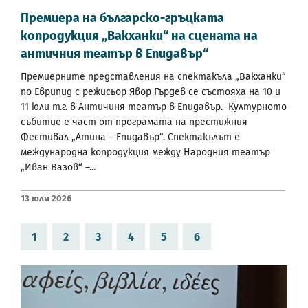
Премиера на българско-гръцката
копродукция „Вакханки“ на сцената на
античния театър в Епидавър“
Премиерните представления на спектакъла „Вакханки“
по Еврипид с режисьор Явор Гърдев се състояха на 10 и
11 юли т.г. в Античиня театър в Епидавър. Културното
събитие е част от програмата на престижния
Фестивал „Атина – Епидавър“. Спектакълът е
международна копродукция между Народния театър
„Иван Вазов“ –...
13 Юли 2026
1
2
3
4
5
6