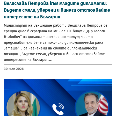
Велислава Петрова към младите дипломати:
Бъдете смели, уверени и винаги отстоявайте
интересите на България
Министърът на външните работи Велислава Петрова се
срещна днес в сградата на МВнР с XIX випуск „д-р Георги
Вълкович“ на Дипломатическия институт, чиито
представители вече са получили дипломатически ранг
„аташе“ и са назначени на своите дипломатически
позиции. „Бъдете смели, уверени и винаги отстоявайте
интересите на България,...
30 Юли 2026