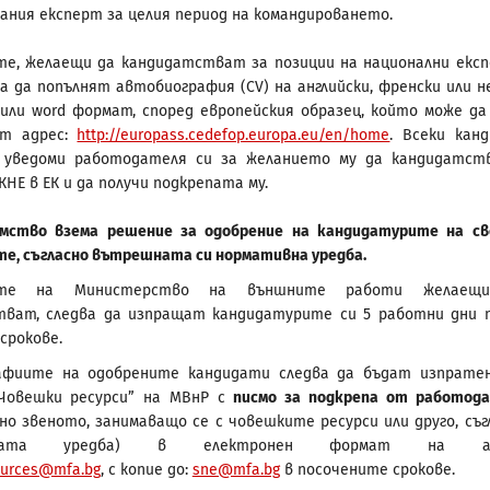
ания експерт за целия период на командироването.
е, желаещи да кандидатстват за позиции на национални екс
ва да попълнят автобиография (CV) на английски, френски или н
f или word формат, според европейския образец, който може да
от адрес:
http://europass.cedefop.europa.eu/en/home
. Всеки кан
 уведоми работодателя си за желанието му да кандидатст
КНЕ в ЕК и да получи подкрепата му.
омство взема решение за одобрение на кандидатурите на с
е, съгласно вътрешната си нормативна уредба.
ите на Министерство на външните работи желаещ
тват, следва да изпращат кандидатурите си 5 работни дни 
срокове.
афиите на одобрените кандидати следва да бъдат изпрате
“Човешки ресурси” на МВнР с
писмо за подкрепа от работод
но звеното, занимаващо се с човешките ресурси или друго, съг
вната уредба) в електронен формат на ад
urces@mfa.bg
, с копие до:
sne@mfa.bg
в посочените срокове.