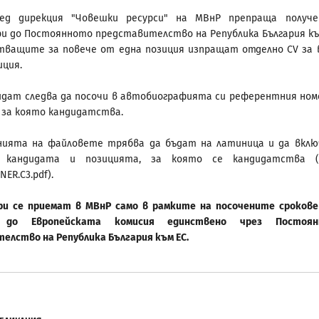
ед дирекция "Човешки ресурси" на МВнР препраща получ
и до Постоянното представителство на Република България къ
ващите за повече от една позиция изпращат отделно CV за 
иция.
идат следва да посочи в автобиографията си референтния ном
 за която кандидатства.
нията на файловете трябва да бъдат на латиница и да вкл
 кандидата и позицията, за която се кандидатства (н
ENER.C3.pdf).
и се приемат в МВнР само в рамките на посочените срокове
 до Европейската комисия единствено чрез Постоян
елство на Република България към ЕС.