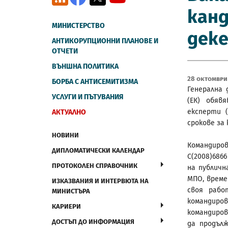
канд
МИНИСТЕРСТВО
деке
АНТИКОРУПЦИОННИ ПЛАНОВЕ И
ОТЧЕТИ
ВЪНШНА ПОЛИТИКА
28 Октомври
БОРБА С АНТИСЕМИТИЗМА
Генерална 
УСЛУГИ И ПЪТУВАНИЯ
(ЕК) обяв
експерти (
АКТУАЛНО
срокове за
НОВИНИ
Командиров
ДИПЛОМАТИЧЕСКИ КАЛЕНДАР
C(2008)686
ПРОТОКОЛЕН СПРАВОЧНИК
на публичн
МПО, време
ИЗКАЗВАНИЯ И ИНТЕРВЮТА НА
своя рабо
МИНИСТЪРА
командиро
КАРИЕРИ
командиров
ДОСТЪП ДО ИНФОРМАЦИЯ
да продъл