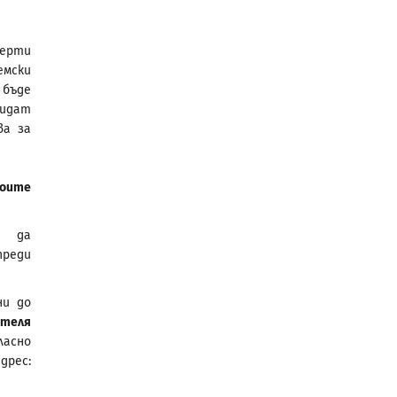
перти
емски
 бъде
дидат
ва за
воите
и да
преди
ни до
ателя
ласно
рес: