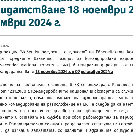
идатстване 18 ноември 20
мври 2024 г.
 2024
дирекция ”Човешки ресурси и сигурност” на Европейската ко
ява поредните вакантни позиции за командировани нацио
Seconded National Experts – SNE) в Генерални дирекции на Е
 кандидатстване
18
ноември 2024 г. и 09 декември 2024 г.
ането на национални експерти в ЕК се регулира с Решение 
6 от 12.11.2008 г. Командированите национални експерти са служ
ата централна, областна или местна администрация, или на 
нно командировани на разположение на ЕК. Те следва да са нае
тодател на постоянен договор поне дванадесет месеца 
ването и остават на служба при своя работодател за перио
ане. Работодателят се ангажира да запази статута или догов
жи да изплаща заплатата, социалните и здравните осигуров