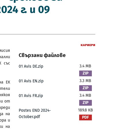
24 г. и 09
Кариери
мисия
Свързани файлове
нални
К със
3.4 MB
01 Avis DE.zip
3.3 MB
01 Avis EN.zip
на ЕК
ители
някоя
3.4 MB
01 Avis FR.zip
ти от
преди
189.8 KB
Postes END 2024-
да на
October.pdf
ора и
ки на