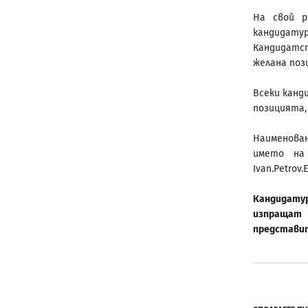
На свой р
кандидатур
Кандидатст
желана поз
Всеки канд
позицията,
Наименова
името на
Ivan.Petrov.
Кандидатур
изпращат
представит