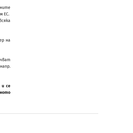
ените
м ЕС.
всяка
ер на
ючват
апр.
 и се
ното