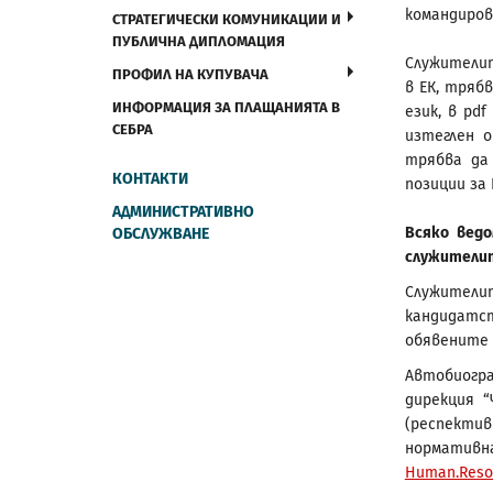
командиров
СТРАТЕГИЧЕСКИ КОМУНИКАЦИИ И
ПУБЛИЧНА ДИПЛОМАЦИЯ
Служителит
ПРОФИЛ НА КУПУВАЧА
в ЕК, тряб
ИНФОРМАЦИЯ ЗА ПЛАЩАНИЯТА В
език, в pd
СЕБРА
изтеглен 
трябва да
КОНТАКТИ
позиции за 
АДМИНИСТРАТИВНО
Всяко вед
ОБСЛУЖВАНЕ
служителит
Служител
кандидатс
обявените 
Автобиогр
дирекция 
(респектив
нормати
Human.Reso