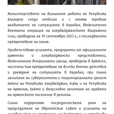
Министерството на външните работи на Република
България следи отблизо и с голяма тревога
развитието на ситуацията в Карабах, включително
военната операция на азербайджанските въоръжени
сили, проведена на 19 септември 2023 г., и последвалото
прекратяване на огъня.
Приветстваме усилията, предприети от официалните
арменски и азербайджански представители,
включително вчерашната среща, проведена в Брюксел,
насочени към прекратяване на всички военни действия
и уреждане на ситуацията в Карабах, при пълно
зачитане на суверенитета и териториалната цялост
както на Република Азербайджан, така и на Република
на Армения, както и безусловно зачитане на правата
на арменското население в региона.
Силно подкрепяме посредническата роля на
председателя на Европейския съвет и усилията на