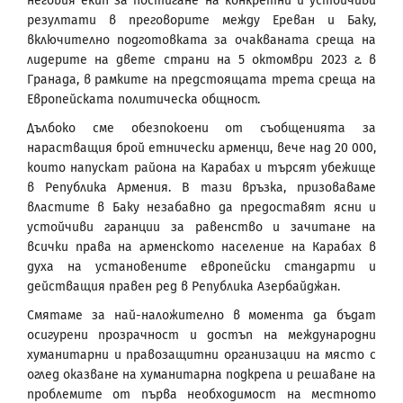
неговия екип за постигане на конкретни и устойчиви
резултати в преговорите между Ереван и Баку,
включително подготовката за очакваната среща на
лидерите на двете страни на 5 октомври 2023 г. в
Гранада, в рамките на предстоящата трета среща на
Европейската политическа общност.
Дълбоко сме обезпокоени от съобщенията за
нарастващия брой етнически арменци, вече над 20 000,
които напускат района на Карабах и търсят убежище
в Република Армения. В тази връзка, призоваваме
властите в Баку незабавно да предоставят ясни и
устойчиви гаранции за равенство и зачитане на
всички права на арменското население на Карабах в
духа на установените европейски стандарти и
действащия правен ред в Република Азербайджан.
Смятаме за най-наложително в момента да бъдат
осигурени прозрачност и достъп на международни
хуманитарни и правозащитни организации на място с
оглед оказване на хуманитарна подкрепа и решаване на
проблемите от първа необходимост на местното