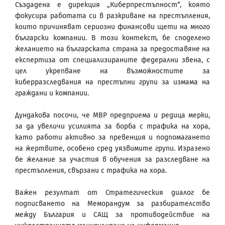
Създадена е дирекция „Киберпрестъпност“, която
фокусира работата си в разкриване на престъпления,
които причиняват сериозни финансови щети на много
български компании. В този контекст, бе споделено
желанието на българската страна за предоставяне на
експертиза от специализираните федерални звена, с
цел укрепване на възможностите за
киберразследвания на престъпни групи за измама на
граждани и компании.
Дундакова посочи, че МВР предприема и редица мерки,
за да увеличи усилията за борба с трафика на хора,
като работи активно за превенция и подпомагането
на жертвите, особено сред уязвимите групи. Изразено
бе желание за участия в обучения за разследване на
престъпления, свързани с трафика на хора.
Важен резултат от Стратегическия диалог бе
подписването на Меморандум за разбирателство
между България и САЩ за противодействие на