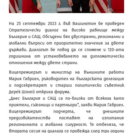
На 25 септември 2023 г. във Вашингтон бе проведен
Стратегически диалог на високо равнище между
България и САЩ. Обсъдени бях двустранни, регионални и
глобални въпроси от приоритетно значение за двете
държави. Диалогът бе повод да се спомене и 120-ата
годишнина от установяването на дипломатически
отношения между двете страни.
Вицепремиерът и министър на външните работи
Мария Габриел, ръководител на българската делегация
и подсекретарят и старши политически съветник
Дерек Шолей откриха форума.
„Днес България и САЩ са по-близки от всякога като
приятели, съюзници и партньори”, заяви Мария Габриел.
Вицепремиерът подчерта, че днешните
предизвикателства поставят на изпитание
регионалната и глобална сигурност. Тя отбеляза, че
втората сесия на диалога се провежда след три години