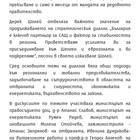
прекъсване и само 4 месеца от мандата на редовното
правителство.
Дерек Шолей отбеляза важното значение на
продължаването на стратегическия диалог. „България
е ключов партньор за САЩ и фактор за стабилността
в региона. Приветстваме усилията ви за
присъединяване към Шенген и еврозоната и ви
подкрепяме“, посочи в своето изказване Шолей.
Сред основните теми на диалога бяха общи подходи
към регионални и глобални предизвикателства,
задълбочаване на сътрудничеството в областта на
отбраната и сигурността, икономиката и
енергетиката, върховенството на закона.
В дискусиите по темите участваха министърът на
правосъдието доц. д-р Атанас Славов, министърът на
енергетиката Румен Радев, министърът на
иновациите Милена Стойчева, зам.министрите –
Атанас Запрянов- на отбраната, Ивелина Дундакова-
на вътрешните работи и проф.д-р Георги Ангелов- на