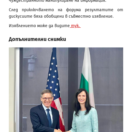
чуждестранното манипулиране на информация.
След приключването на форума резултатите от
дискусиите бяха обобщени в съвместно изявление.
Изявлението може да видите
тук.
Допълнителни снимки