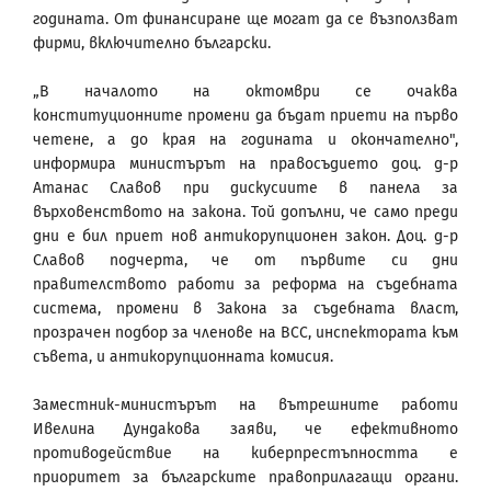
годината. От финансиране ще могат да се възползват
фирми, включително български.
„В началото на октомври се очаква
конституционните промени да бъдат приети на първо
четене, а до края на годината и окончателно",
информира министърът на правосъдието доц. д-р
Атанас Славов при дискусиите в панела за
върховенството на закона. Той допълни, че само преди
дни е бил приет нов антикорупционен закон. Доц. д-р
Славов подчерта, че от първите си дни
правителството работи за реформа на съдебната
система, промени в Закона за съдебната власт,
прозрачен подбор за членове на ВСС, инспектората към
съвета, и антикорупционната комисия.
Заместник-министърът на вътрешните работи
Ивелина Дундакова заяви, че ефективното
противодействие на киберпрестъпността е
приоритет за българските правоприлагащи органи.