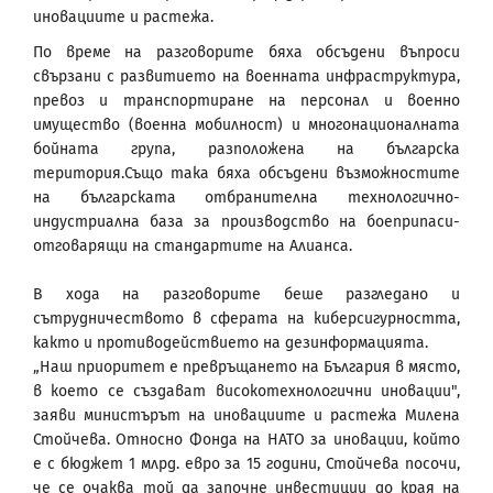
иновациите и растежа.
По време на разговорите бяха обсъдени въпроси
свързани с развитието на военната инфраструктура,
превоз и транспортиране на персонал и военно
имущество (военна мобилност) и многонационалната
бойната група, разположена на българска
територия.Също така бяха обсъдени възможностите
на българската отбранителна технологично-
индустриална база за производство на боеприпаси-
отговарящи на стандартите на Алианса.
В хода на разговорите беше разгледано и
сътрудничеството в сферата на киберсигурността,
както и противодействието на дезинформацията.
„Наш приоритет е превръщането на България в място,
в което се създават високотехнологични иновации",
заяви министърът на иновациите и растежа Милена
Стойчева. Относно Фонда на НАТО за иновации, който
е с бюджет 1 млрд. евро за 15 години, Стойчева посочи,
че се очаква той да започне инвестиции до края на