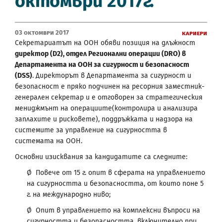
октомври 2017г.
03 Октомври 2017
Кариери
Секретариатът на ООН обяви позиция на длъжност
директор (D2), отдел Регионални операции (DRO) в
Департамента на ООН за сигурност и безопасност
(DSS)
. Директорът в Департамента за сигурност и
безопасност е пряко подчинен на ресорния заместник-
генерален секретар и е отговорен за стратегическия
мениджмънт на операциите(контролира и анализира
заплахите и рисковете), поддръжката и надзора на
системите за управление на сигурността в
системата на ООН.
Основни изисквания за кандидатите са следните:
Ø Повече от 15 г. опит в сферата на управлението
на сигурността и безопасността, от които поне 5
г. на международно ниво;
Ø Опит в управлението на комплексни въпроси на
сигурността и безопасността, включително при