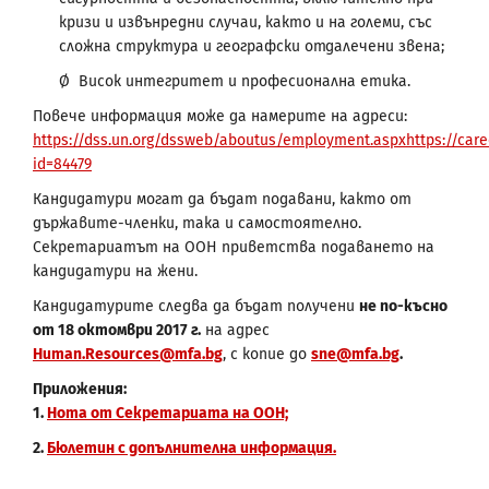
кризи и извънредни случаи, както и на големи, със
сложна структура и географски отдалечени звена;
Ø Висок интегритет и професионална етика.
Повече информация може да намерите на адреси:
https://dss.un.org/dssweb/aboutus/employment.aspx
https://car
id=84479
Кандидатури могат да бъдат подавани, както от
държавите-членки, така и самостоятелно.
Секретариатът на ООН приветства подаването на
кандидатури на жени.
Кандидатурите следва да бъдат получени
не по-късно
от 18 октомври 2017 г.
на адрес
Human.Resources@mfa.bg
, с копие до
sne@mfa.bg
.
Приложения:
1.
Нота от Секретариата на ООН;
2.
Бюлетин с допълнителна информация
.