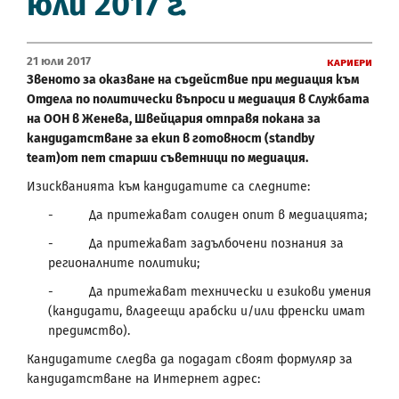
юли 2017 г.
21 Юли 2017
Кариери
Звеното за оказване на съдействие при медиация към
Отдела по политически въпроси и медиация в Службата
на ООН в Женева, Швейцария
отправя покана за
кандидатстване за екип в готовност (
standby
team
)
от
пет старши съветници по медиация.
Изискванията към кандидатите са следните:
- Да притежават солиден опит в медиацията;
- Да притежават задълбочени познания за
регионалните политики;
- Да притежават технически и езикови умения
(кандидати, владеещи арабски и/или френски имат
предимство).
Кандидатите следва да подадат своят формуляр за
кандидатстване на Интернет адрес: