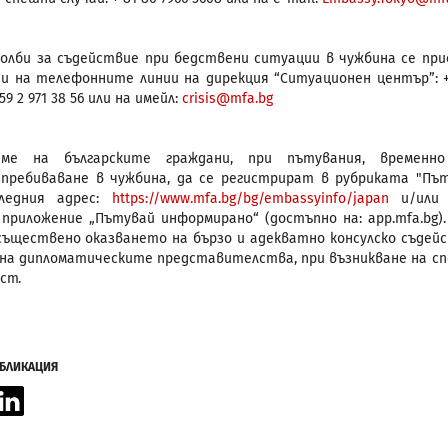
молби за съдействие при бедствени ситуации в чужбина се пр
и на телефонните линии на дирекция “Ситуационен център”: +
359 2 971 38 56 или на имейл:
crisis@mfa.bg
аме на българските граждани, при пътувания, временно
пребиваване в чужбина, да се регистрират в рубриката "Пъ
ледния адрес:
https://www.mfa.bg/bg/embassyinfo/japan
и/или 
приложение „Пътувай информирано“ (достъпно на: app.mfa.bg).
съществено оказването на бързо и адекватно консулско съдей
на дипломатическите представителства, при възникване на с
ст.
УБЛИКАЦИЯ
acebook
LinkedIn