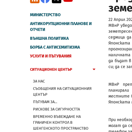
земе
МИНИСТЕРСТВО
22 Април 20
АНТИКОРУПЦИОННИ ПЛАНОВЕ И
МВнР уведо
ОТЧЕТИ
земетресен
седмица да
ВЪНШНА ПОЛИТИКА
Японската 
БОРБА С АНТИСЕМИТИЗМА
прогнозир
наличната
УСЛУГИ И ПЪТУВАНИЯ
да бъдат в
си; да се з
СИТУАЦИОНЕН ЦЕНТЪР
ЗА НАС
МВнР преп
СЪОБЩЕНИЯ НА СИТУАЦИОННИЯ
планирали
ЦЕНТЪР
местните в
ПЪТУВАМ ЗА...
Японската 
РИСКОВЕ ЗА СИГУРНОСТТА
ВРЕМЕННО ВЪВЕЖДАНЕ НА
При необхо
ГРАНИЧЕН КОНТРОЛ В
могат да с
ШЕНГЕНСКОТО ПРОСТРАНСТВО
телефон за 