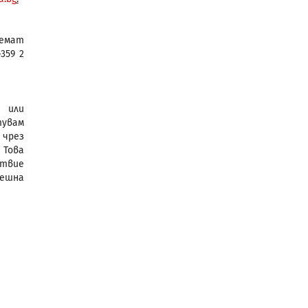
иемат
359 2
 или
тувам
чрез
 Това
ствие
пешна