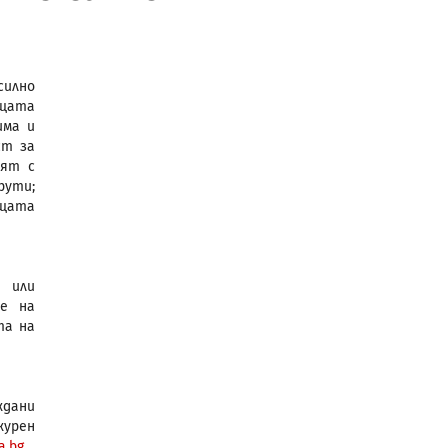
силно
ащата
има и
ст за
аят с
рути;
ищата
 или
те на
та на
ждани
журен
a.bg
.