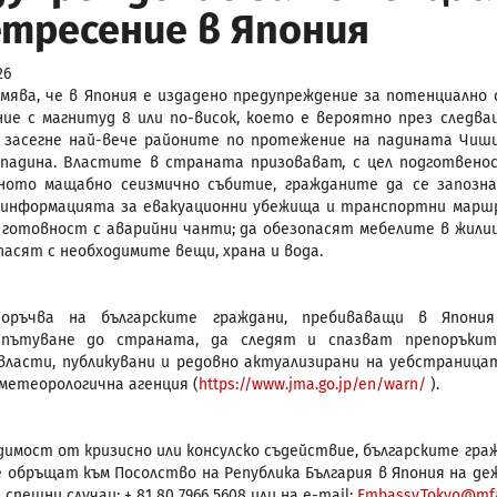
тресение в Япония
26
мява, че в Япония е издадено предупреждение за потенциално 
ие с магнитуд 8 или по-висок, което е вероятно през следв
 засегне най-вече районите по протежение на падината Чиш
падина. Властите в страната призовават, с цел подготвено
аното мащабно сеизмично събитие, гражданите да се запозн
 информацията за евакуационни убежища и транспортни марш
 готовност с аварийни чанти; да обезопасят мебелите в жил
апасят с необходимите вещи, храна и вода.
оръчва на българските граждани, пребиваващи в Япония
 пътуване до страната, да следят и спазват препоръки
ласти, публикувани и редовно актуализирани на уебстраница
метеорологична агенция (
https://www.jma.go.jp/en/warn/
).
димост от кризисно или консулско съдействие, българските гра
е обръщат към Посолство на Република България в Япония на де
спешни случаи: + 81 80 7966 5608 или на е-mail:
Embassy.Tokyo@mf