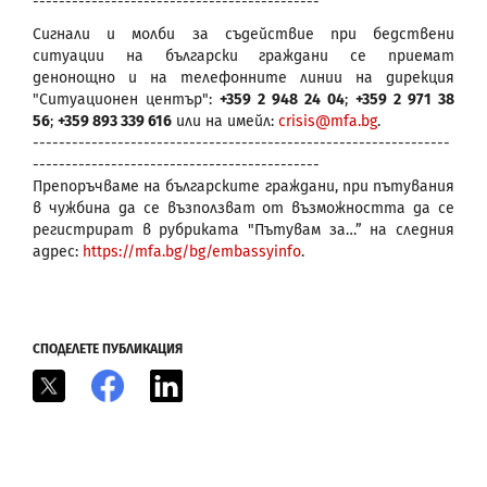
--------------------------------------------
Сигнали и молби за съдействие при бедствени
ситуации на български граждани се приемат
денонощно и на телефонните линии на дирекция
"Ситуационен център":
+359 2 948 24 04
;
+359 2 971 38
56
;
+359 893 339 616
или на имейл:
crisis@mfa.bg
.
----------------------------------------------------------------
--------------------------------------------
Препоръчваме на българските граждани, при пътувания
в чужбина да се възползват от възможността да се
регистрират в рубриката "Пътувам за…” на следния
адрес:
https://mfa.bg/bg/embassyinfo
.
СПОДЕЛЕТЕ ПУБЛИКАЦИЯ
X
Facebook
LinkedIn