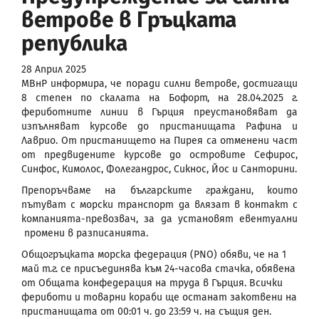
ветрове в Гръцката
република
28 Април 2025
МВнР информира, че поради силни ветрове, достигащи
8 степен по скалата на Бофорт, на 28.04.2025 г.
фериботните линии в Гърция преустановяват да
изпълняват курсове до пристанищата Рафина и
Лаврио. От пристанището на Пирея са отменени част
от предвидените курсове до островите Сефирос,
Синфос, Кимолос, Фолегандрос, Сикнос, Йос и Санторини.
Препоръчваме на българските граждани, които
пътуват с морски транспорт да влязат в контакт с
компанията-превозвач, за да установят евентуални
промени в разписанията.
Общогръцката морска федерация (PNO) обяви, че на 1
май т.г. се присъединява към 24-часова стачка, обявена
от Общата конфедерация на труда в Гърция. Всички
фериботи и товарни кораби ще останат закотвени на
пристанищата от 00:01 ч. до 23:59 ч. на същия ден.