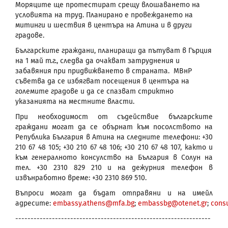
Моряците ще протестират срещу влошаването на
условията на труд. Планирано е провеждането на
митинги и шествия в центъра на Атина и в други
градове.
Българските граждани, планиращи да пътуват в Гърция
на 1 май т.г., следва да очакват затруднения и
забавяния при придвижването в страната. МВнР
съветва да се избягват посещения в центъра на
големите градове и да се спазват стриктно
указанията на местните власти.
При необходимост от съдействие българските
граждани могат да се обърнат към посолството на
Република България в Атина на следните телефони: +30
210 67 48 105; +30 210 67 48 106; +30 210 67 48 107, както и
към генералното консулство на България в Солун на
тел. +30 2310 829 210 и на дежурния телефон в
извънработно време: +30 2310 869 510.
Въпроси могат да бъдат отправяни и на имейл
адресите:
embassy.athens@mfa.bg
;
embassbg@otenet.gr
;
cons
----------------------------------------------------------------