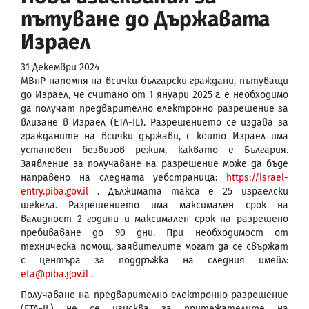
пътуване до Държавата
Израел
31 Декември 2024
МВнР напомня на всички български граждани, пътуващи
до Израел, че считано от 1 януари 2025 г. е необходимо
да получат предварително електронно разрешение за
влизане в Израел (ETA-IL). Разрешението се издава за
гражданите на всички държави, с които Израел има
установен безвизов режим, каквато е България.
Заявление за получаване на разрешение може да бъде
направено на следната уебстраница:
https://israel-
entry.piba.gov.il
. Дължимата такса е 25 израелски
шекела. Разрешението има максимален срок на
валидност 2 години и максимален срок на разрешено
пребиваване до 90 дни. При необходимост от
техническа помощ, заявителите могат да се свържат
с центъра за поддръжка на следния имейл:
eta@piba.gov.il
.
Получаване на предварително електронно разрешение
(ETA-IL) не се изисква за притежателите на