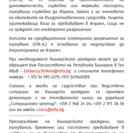
дипломатически, служебни или моряшки паспорти,
пътуващи служебно до Израел, както и за членовете
на екипажите на въздухоплавателни средства. Лицата,
притежаващи виза за пребиваване в Израел, също не
се нуждаят от електронно разрешение.
Липсата на предварително електронно разрешение за
пътуване (ETA-IL) е основание за недопускане до
територията на Израел.
При необходимост българските граждани могат да се
обръщат към Посолството на Република България в Тел
Авив –
Embassy.TelAviv@mfa.bg
и спешните телефонни
номера - + 972 54 595 4379; +972 547640089.
Сигнали и молби за съдействие при бедствени
ситуации на български граждани се приемат
денонощно и на телефонните линии на дирекция
„Ситуационен център“: +359 2 948 24 04; +359 2 971 38 56
или на имейл:
crisis@mfa.bg
.
--------------------
Препоръчваме на българските граждани, при
пътувания, временно или постоянно пребиваване в