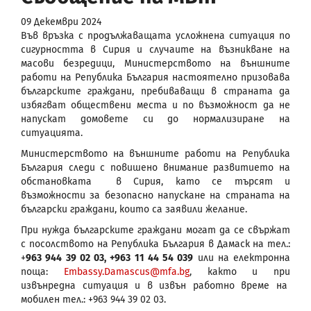
09 Декември 2024
Във връзка с продължаващата усложнена ситуация по
сигурността в Сирия и случаите на възникване на
масови безредици, Министерството на външните
работи на Република България настоятелно призовава
българските граждани, пребиваващи в страната да
избягват обществени места и по възможност да не
напускат домовете си до нормализиране на
ситуацията.
Министерството на външните работи на Република
България следи с повишено внимание развитието на
обстановката в Сирия, като се търсят и
възможности за безопасно напускане на страната на
български граждани, които са заявили желание.
При нужда българските граждани могат да се свържат
с посолството на Република България в Дамаск на тел.:
+
963 944 39 02 03, +963 11 44 54 039
или на електронна
поща:
Embassy.Damascus@mfa.bg
, както и при
извънредна ситуация и в извън работно време на
мобилен тел.: +963 944 39 02 03.