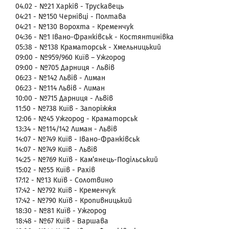
04.02 - №21 Харків - Трускавець
04:21 - №150 Чернівці - Полтава
04:21 - №130 Ворохта - Кременчук
04:36 - №1 Івано-Франківськ - Костянтинівка
05:38 - №138 Краматорськ - Хмельницький
09:00 - №959/960 Київ – Ужгород
09:00 - №705 Дарниця - Львів
06:23 - №142 Львів - Лиман
06:23 - №114 Львів - Лиман
10:00 - №715 Дарниця - Львів
11:50 - №738 Київ - Запоріжжя
12:06 - №45 Ужгород - Краматорськ
13:34 - №114/142 Лиман - Львів
14:07 - №749 Київ - Івано-Франківськ
14:07 - №749 Київ - Львів
14:25 - №769 Київ - Кам’янець-Подільський
15:02 - №55 Київ - Рахів
17:12 - №13 Київ - Солотвино
17:42 - №792 Київ - Кременчук
17:42 - №790 Київ - Кропивницький
18:30 - №81 Київ - Ужгород
18:48 - №67 Київ - Варшава