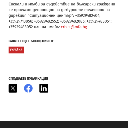
Сигнали и молби за съдействие на български граждани
се приемат денонощно на дежурните телефони на
дирекция "Ситуационен център": +35929482404;
+35929713856; +35929482552; +35929482085; +35929483051;
+35929483052 или на имейл:
crisis@mfa.bg
.
ВИЖТЕ ОЩЕ СЪОБЩЕНИЯ ОТ:
УКРАЙНА
СПОДЕЛЕТЕ ПУБЛИКАЦИЯ
X
Facebook
LinkedIn