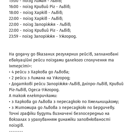
15:00 - поїзд Лиман - Львів;
16:00 - поїзд Кривий Ріг - Львів;
18:00 - поїзд Харків - Львів;
22:00 - поїзд Харків - Львів;
22:00 - поїзд Запоріжжя - Львів;
22:00 - поїзд Кривий Ріг - Львів;
23:59 - поїзд Запоріжжя - Ужгород.
На додачу до вказаних регулярних рейсів, заплановані
евакуаційні рейси поїздами далекого сполучення та
Інтерсіті+:
• 4 рейси з Харкова до Львова;
• 2 рейси з Лимана на Ужгород;
• Додаткові рейси Запоріжжя-Львів, Дніпро-Львів, Кривий
Ріг-Львів, Одеса-Ужгород.
А також електричками:
• з Харкова до Львова з пересадкою по Хмельницькому;
• з Житомира до Львова з пересадкою по Бердичеву.
Точні графіки будуть визначені безпосередньо на
вокзалах з урахуванням динаміки заповнюваності
поїздів.
--------