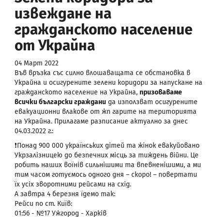
извеждане на
гражданското население
от Украйна
04 Март 2022
Във връзка със силно влошаващата се обстановка в
Украйна и осигурените зелени коридори за напускане на
гражданското население на Украйна,
призоваваме
всички български граждани
да използват осигурените
евакуационни влакове от жп гарите на територията
на Украйна. Прилагаме разписание актуално за днес
04.03.2022 г.:
❗️Понад 900 000 українських дітей та жінок евакуйовано
Укрзалізницею до безпечних місць за тиждень війни. Це
робить наших воїнів сильнішими та впевненішими, а ми
тим часом готуємось одного дня – скоро! – повертати
їх усіх зворотними рейсами на схід.
А завтра 4 березня їдемо так:
Рейси по ст. Київ:
01:56 - №17 Ужгород - Харків