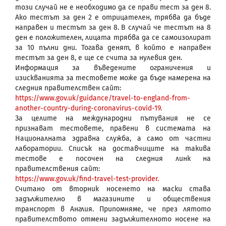
този случай не е необходимо да се прави тест за ден 8.
Ако тестът за ден 2 е отрицателен, трябва да бъде
направен и тестът за ден 8. В случай че тестът на 8
ден е положителен, лицата трябва да се самоизолират
за 10 пълни дни. Тогава денят, в който е направен
тестът за ден 8, е ще се счита за нулевия ден.
Информация за въведените ограничения и
изискванията за тестовете може да бъде намерена на
следния правителствен сайт:
https://www.gov.uk/guidance/travel-to-england-from-
another-country-during-coronavirus-covid-19.
За целите на международни пътувания не се
признават тестовете, правени в системата на
Националната здравна служба, а само от частни
лаборатории. Списък на доставчиците на такива
тестове е посочен на следния линк на
правителствения сайт:
https://www.gov.uk/find-travel-test-provider.
Считано от вторник носенето на маски става
задължително в магазините и обществения
транспорт в Англия. Припомняме, че през лятото
правителството отмени задължителното носене на