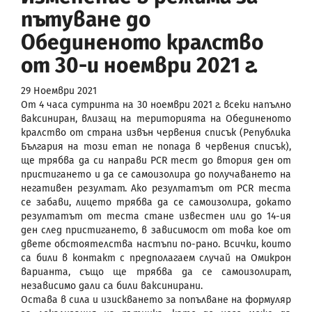
пътуване до
Обединеното кралство
от 30-и ноември 2021 г.
29 Ноември 2021
От 4 часа сутринта на 30 ноември 2021 г. всеки напълно
ваксиниран, влизащ на територията на Обединеното
кралство от страна извън червения списък (Република
България на този етап не попада в червения списък),
ще трябва да си направи PCR тест до втория ден от
пристигането и да се самоизолира до получаването на
негативен резултат. Ако резултатът от PCR теста
се забави, лицето трябва да се самоизолира, докато
резултатът от теста стане известен или до 14-ия
ден след пристигането, в зависимост от това кое от
двете обстоятелства настъпи по-рано. Всички, които
са били в контакт с предполагаем случай на Омикрон
варианта, също ще трябва да се самоизолират,
независимо дали са били ваксинирани.
Остава в сила и изискването за попълване на формуляр