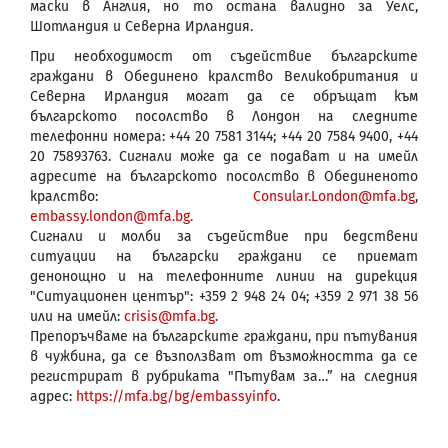
маски в Англия, но то остана валидно за Уелс,
Шотландия и Северна Ирландия.
При необходимост от съдействие българските
граждани в Обединено кралство Великобритания и
Северна Ирландия могат да се обръщат към
българското посолство в Лондон на следните
телефонни номера: +44 20 7581 3144; +44 20 7584 9400, +44
20 75893763. Сигнали може да се подават и на имейл
адресите на българското посолство в Обединеното
кралство:
Consular.London@mfa.bg
,
embassy.london@mfa.bg.
Сигнали и молби за съдействие при бедствени
ситуации на български граждани се приемат
денонощно и на телефонните линии на дирекция
"Ситуационен център": +359 2 948 24 04; +359 2 971 38 56
или на имейл:
crisis@mfa.bg
.
Препоръчваме на българските граждани, при пътувания
в чужбина, да се възползват от възможността да се
регистрират в рубриката "Пътувам за…” на следния
адрес:
https://mfa.bg/bg/embassyinfo
.