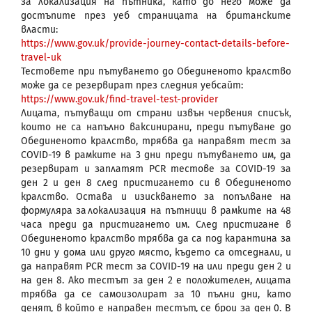
за локализация на пътника, като до него може да
достъпите през уеб страницата на британските
власти:
https://www.gov.uk/provide-journey-contact-details-before-
travel-uk
Тестовете при пътуването до Обединеното кралство
може да се резервират през следния уебсайт:
https://www.gov.uk/find-travel-test-provider
Лицата, пътуващи от страни извън червения списък,
които не са напълно ваксинирани, преди пътуване до
Обединеното кралство, трябва да направят тест за
COVID-19 в рамките на 3 дни преди пътуването им, да
резервират и заплатят PCR тестове за COVID-19 за
ден 2 и ден 8 след пристигането си в Обединеното
кралство. Остава и изискването за попълване на
формуляра за локализация на пътници в рамките на 48
часа преди да пристигането им. След пристигане в
Обединеното кралство трябва да са под карантина за
10 дни у дома или друго място, където са отседнали, и
да направят PCR тест за COVID-19 на или преди ден 2 и
на ден 8. Ако тестът за ден 2 е положителен, лицата
трябва да се самоизолират за 10 пълни дни, като
денят, в който е направен тестът, се брои за ден 0. В