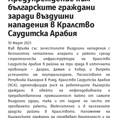
българските граждани
заради въздушни
нападения в Кралство
Саудитска Арабия
10 Март 2021
Във връзка със зачестилите въздушни нападения с
безпилотни летателни апарати и ракети срещу
стратегическа инфраструктура на Кралство
Саудитска Арабия в района на три града в източната
провинция – Дахран, Дамам и Хобар, и въпреки
успешното им неутрализиране, Посолството на
Република България в Рияд, Кралство Саудитска Арабия
(КСА), идентифицира риск за работещите български
граждани в обекти на нефтодобивната и
преработвателна промишленост както от самите
въздушни удари, така и от падане на части от
прехванати ракети, включително и в населените
градски райони в Кралството. Напомняме на
българските граждани да проявяват бдителност и да