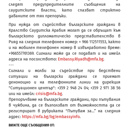
следят предупредителните съобщения на
саудитските власти, като спазват стриктно
даваните от тях препоръки.
При нужда от съдействие българските граждани в
Кралство Саудитска Арабия могат да се обръщат към
българското дипломатическо представителство в
Рияд на следния телефонен номер: + 966 112511553, както
и на мобилен телефонен номер в извънработно време:
+966557761369. Сигнали може да се подават и на имейл
адреса на посолството:
Embassy.Riyadh@mfa.bg
.
---
Сигнали и молби за съдействие при бедствени
ситуации на български граждани се приемат
денонощно и на телефонните линии на дирекция
"Ситуационен център": +359 2 948 24 04; +359 2 971 38 56
или на имейл:
crisis@mfa.bg
.
Препоръчваме на българските граждани, при пътувания
в чужбина, да се възползват от възможността да се
регистрират в рубриката "Пътувам за…” на следния
адрес:
https://mfa.bg/bg/embassyinfo
.
ВИЖТЕ ОЩЕ СЪОБЩЕНИЯ ОТ: