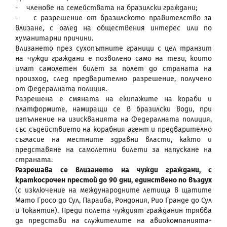
- членове на семействата на бразилски граждани;
- с разрешение от бразилското правителство за
влизане, с оглед на обществения интерес или по
хуманитарни причини.
Влизането през сухопътните граници с цел транзит
на чужди граждани е позволено само на тези, които
имат самолетен билет за полет до страната на
произход, след предварително разрешение, получено
от Федералната полиция.
Разрешена е смяната на екипажите на кораби и
платформите, намиращи се в бразилски води, при
изпълнение на изискванията на Федералната полиция,
със съдействието на корабния агент и предварително
съгласие на местните здравни власти, както и
представяне на самолетни билети за напускане на
страната.
Разрешава се влизането на чужди граждани, с
краткосрочен престой до 90 дни, единствено по въздух
(с изключение на международните летища в щатите
Мато Гросо до Сул, Параиба, Рондония, Рио Гранде до Сул
и Токантин). Преди полета чуждият гражданин трябва
да представи на служителите на авиокомпанията-