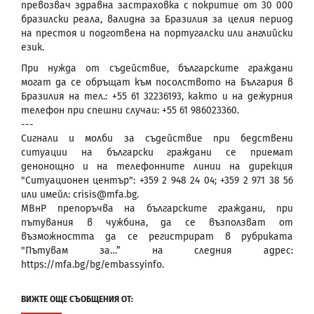
превозвач здравна застраховка с покритие от 30 000
бразилски реала, валидна за Бразилия за целия период
на престоя и подготвена на португалски или английски
език.
При нужда от съдействие, българските граждани
могат да се обръщат към посолството на България в
Бразилия на тел.: +55 61 32236193, както и на дежурния
телефон при спешни случаи: +55 61 986023360.
---
Сигнали и молби за съдействие при бедствени
ситуации на български граждани се приемат
денонощно и на телефонните линии на дирекция
"Ситуационен център": +359 2 948 24 04; +359 2 971 38 56
или имейл: crisis@mfa.bg.
МВнР препоръчва на българските граждани, при
пътувания в чужбина, да се възползват от
възможността да се регистрират в рубриката
"Пътувам за…” на следния адрес:
https://mfa.bg/bg/embassyinfo.
ВИЖТЕ ОЩЕ СЪОБЩЕНИЯ ОТ: