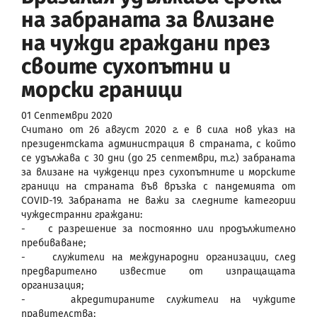
на забраната за влизане
на чужди граждани през
своите сухопътни и
морски граници
01 Септември 2020
Считано от 26 август 2020 г. е в сила нов указ на
президентската администрация в страната, с който
се удължава с 30 дни (до 25 септември, т.г.) забраната
за влизане на чужденци през сухопътните и морските
граници на страната във връзка с пандемията от
COVID-19. Забраната не важи за следните категории
чуждестранни граждани:
- с разрешение за постоянно или продължително
пребиваване;
- служители на международни организации, след
предварително известие от изпращащата
организация;
- акредитираните служители на чуждите
правителства;