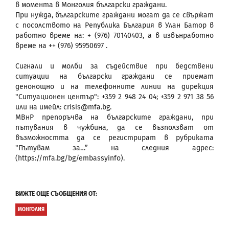
в момента в Монголия български граждани.
При нужда, българските граждани могат да се свържат
с посолството на Република България в Улан Батор в
работно време на: + (976) 70140403, а в извънработно
време на ++ (976) 95950697 .
Сигнали и молби за съдействие при бедствени
ситуации на български граждани се приемат
денонощно и на телефонните линии на дирекция
"Ситуационен център": +359 2 948 24 04; +359 2 971 38 56
или на имейл: crisis@mfa.bg.
МВнР препоръчва на българските граждани, при
пътувания в чужбина, да се възползват от
възможността да се регистрират в рубриката
"Пътувам за…” на следния адрес:
(https://mfa.bg/bg/embassyinfo).
ВИЖТЕ ОЩЕ СЪОБЩЕНИЯ ОТ:
МОНГОЛИЯ