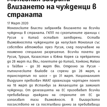
влизането на чужденци в
страната
17 Март 2020
Монголските власти забранява влизането на всички
чужденци в страната. ГКПП по сухопътните граници с
Русия и Китай остават затворени. Остава
възможността чужденците да напускат Монголия със
собствен автомобил през Русия, след получаване на
поименно специално разрешение. Всички полети до
Русия, Турция, Казахстан и Южна Корея са прекратени
до 28 март т.г. вкл.; полетите до Китай, Хонконг, Макао
и Тайван – до 30 март вкл. Отделно за Русия -
пътническите влакове са спрени до 28 март, а
транспортът по шосе – до 31 март. Националният
въздушен превозвач МИАТ организира чартърен полет
на 18 март до Истанбул за желаещите да заминат
чужденци. От делегацията на ЕС призовават всички
пребиваващи граждани на страните от ЕС да
използват тази възможност. В българското
посолството не са постъпвали данни за пребиваващи