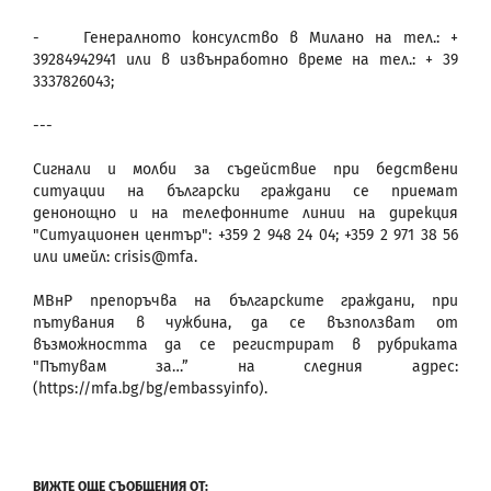
- Генералното консулство в Милано на тел.: +
39284942941 или в извънработно време на тел.: + 39
3337826043;
---
Сигнали и молби за съдействие при бедствени
ситуации на български граждани се приемат
денонощно и на телефонните линии на дирекция
"Ситуационен център": +359 2 948 24 04; +359 2 971 38 56
или имейл: crisis@mfa.
МВнР препоръчва на българските граждани, при
пътувания в чужбина, да се възползват от
възможността да се регистрират в рубриката
"Пътувам за…” на следния адрес:
(https://mfa.bg/bg/embassyinfo).
ВИЖТЕ ОЩЕ СЪОБЩЕНИЯ ОТ: