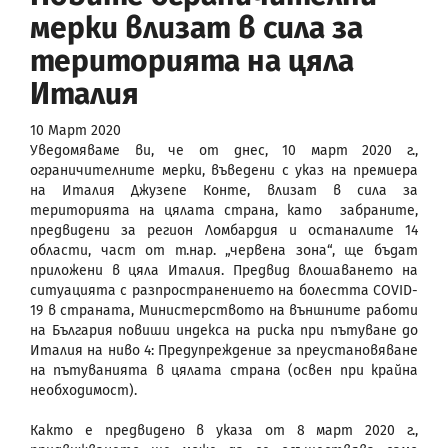
мерки влизат в сила за
територията на цяла
Италия
10 Март 2020
Уведомяваме ви, че от днес, 10 март 2020 г.,
ограничителните мерки, въведени с указ на премиера
на Италия Джузепе Конте, влизат в сила за
територията на цялата страна, като забраните,
предвидени за регион Ломбардия и останалите 14
области, част от т.нар. „червена зона“, ще бъдат
приложени в цяла Италия. Предвид влошаването на
ситуацията с разпространението на болестта COVID-
19 в страната, Министерството на външните работи
на България повиши индекса на риска при пътуване до
Италия на ниво 4: Предупреждение за преустановяване
на пътуванията в цялата страна (освен при крайна
необходимост).
Както е предвидено в указа от 8 март 2020 г.,