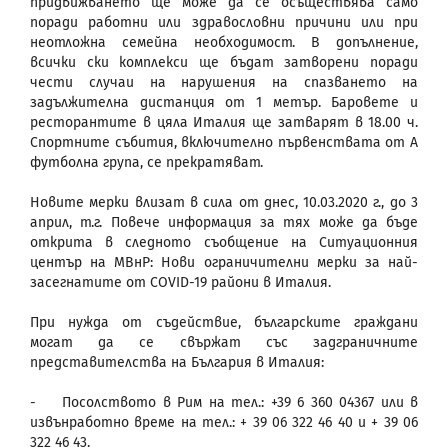
придвижването ще може да се осъществява само
поради работни или здравословни причини или при
неотложна семейна необходимост. В допълнение,
всички ски комплекси ще бъдат затворени поради
чести случаи на нарушения на спазването на
задължителна дистанция от 1 метър. Баровете и
ресторантите в цяла Италия ще затварят в 18.00 ч.
Спортните събития, включително първенствата от А
футболна група, се прекратяват.
Новите мерки влизат в сила от днес, 10.03.2020 г., до 3
април, т.г. Повече информация за тях може да бъде
открита в следното съобщение на Ситуационния
център на МВнР: Нови ограничителни мерки за най-
засегнатите от COVID-19 райони в Италия.
При нужда от съдействие, българските граждани
могат да се свържат със задграничните
представителства на България в Италия:
- Посолството в Рим на тел.: +39 6 360 04367 или в
извънработно време на тел.: + 39 06 322 46 40 и + 39 06
322 46 43.