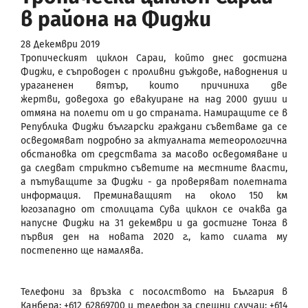
в района на Фиджи
28 Декември 2019
Тропическият циклон Сараи, който днес достигна
Фиджи, е съпроводен с проливни дъждове, наводнения и
ураганенен вятър, които причиниха две
жертви, доведоха до евакуиране на над 2000 души и
отмяна на полети от и до страната. Намиращите се в
Република Фиджи български граждани съветваме да се
осведомяват подробно за актуалната метеорологична
обстановка от средствата за масово осведомяване и
да следват стриктно съветите на местните власти,
а пътуващите за Фиджи - да проверяват полетната
информация. Преминаващият на около 150 км
югозападно от столицата Сува циклон се очаква да
напусне Фиджи на 31 декември и да достигне Тонга в
първия ден на новата 2020 г., като силата му
постепенно ще намалява.
Телефони за връзка с посолството на България в
Канбера: +612 62869700 и телефон за спешни случаи: +614