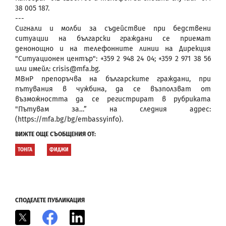
38 005 187.
---
Сигнали и молби за съдействие при бедствени
ситуации на български граждани се приемат
денонощно и на телефонните линии на Дирекция
"Ситуационен център": +359 2 948 24 04; +359 2 971 38 56
или имейл: crisis@mfa.bg.
МВнР препоръчва на българските граждани, при
пътувания в чужбина, да се възползват от
възможността да се регистрират в рубриката
"Пътувам за…” на следния адрес:
(https://mfa.bg/bg/embassyinfo).
ВИЖТЕ ОЩЕ СЪОБЩЕНИЯ ОТ:
ТОНГА
ФИДЖИ
СПОДЕЛЕТЕ ПУБЛИКАЦИЯ
X
Facebook
LinkedIn