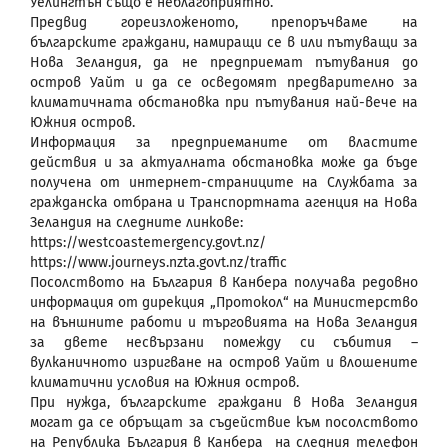
Уелингтън също е неблагоприятно.
Предвид гореизложеното, препоръчваме на
българските граждани, намиращи се в или пътуващи за
Нова Зеландия, да не предприемат пътувания до
остров Уайт и да се осведомят предварително за
климатичната обстановка при пътувания най-вече на
Южния остров.
Информация за предприеманите от властите
действия и за актуалната обстановка може да бъде
получена от интернет-страниците на Службата за
гражданска отбрана и Транспортната агенция на Нова
Зеландия на следните линкове:
https://westcoastemergency.govt.nz/
https://www.journeys.nzta.govt.nz/traffic
Посолството на България в Канбера получава редовно
информация от дирекция „Протокол“ на Министерство
на външните работи и търговията на Нова Зеландия
за двете несвързани помежду си събития –
вулканичното изригване на остров Уайт и влошените
климатични условия на Южния остров.
При нужда, българските граждани в Нова Зеландия
могат да се обръщат за съдействие към посолството
на Република България в Канбера на следния телефон