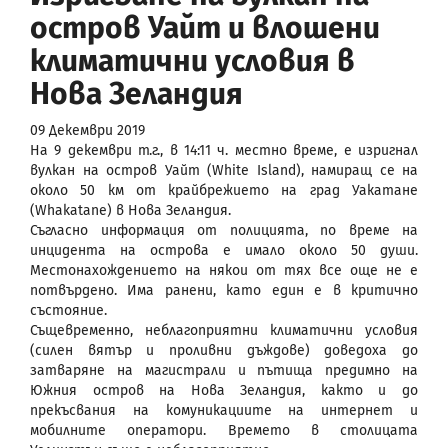
остров Уайт и влошени
климатични условия в
Нова Зеландия
09 Декември 2019
На 9 декември т.г., в 14:11 ч. местно време, e изригнал
вулкан на остров Уайт (White Island), намиращ се на
около 50 км от крайбрежието на град Уакатане
(Whakatane) в Нова Зеландия.
Съгласно информация от полицията, по време на
инцидента на острова е имало около 50 души.
Местонахождението на някои от тях все още не е
потвърдено. Има ранени, като един е в критично
състояние.
Същевременно, неблагоприятни климатични условия
(силен вятър и проливни дъждове) доведоха до
затваряне на магистрали и пътища предимно на
Южния остров на Нова Зеландия, както и до
прекъсвания на комуникациите на интернет и
мобилните оператори. Времето в столицата