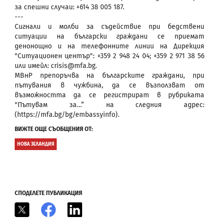
за спешни случаи: +614 38 005 187.
---
Сигнали и молби за съдействие при бедствени
ситуации на български граждани се приемат
денонощно и на телефонните линии на Дирекция
"Ситуационен център": +359 2 948 24 04; +359 2 971 38 56
или имейл: crisis@mfa.bg.
МВнР препоръчва на българските граждани, при
пътувания в чужбина, да се възползват от
възможността да се регистрират в рубриката
"Пътувам за…” на следния адрес:
(https://mfa.bg/bg/embassyinfo).
ВИЖТЕ ОЩЕ СЪОБЩЕНИЯ ОТ:
НОВА ЗЕЛАНДИЯ
СПОДЕЛЕТЕ ПУБЛИКАЦИЯ
X
Facebook
LinkedIn