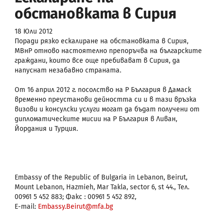
обстановката в Сирия
18 Юли 2012
Поради рязко ескалиране на обстановката в Сирия,
МВнР отново настоятелно препоръчва на българските
граждани, които все още пребивават в Сирия, да
напуснат незабавно страната.
От 16 април 2012 г. посолство на Р България в Дамаск
временно преустанови дейността си и в тази връзка
визови и консулски услуги могат да бъдат получени от
дипломатическите мисии на Р България в Ливан,
Йордания и Турция.
Embassy of the Republic of Bulgaria in Lebanon, Beirut,
Mount Lebanon, Hazmieh, Mar Takla, sector 6, st 44., Тел.
00961 5 452 883; Факс : 00961 5 452 892,
E-mail:
Embassy.Beirut@mfa.bg