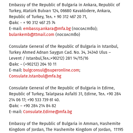
Embassy of the Republic of Bulgaria in Ankara, Republic of
Turkey, Atatürk Bulvarı 124, 06680 Kavaklıdere, Ankara,
Republic of Turkey, Тел. + 90 312 467 20 71,
Факс - + 90 312 467 25 74
E-mail:
embassy.ankara@mfa.bg
(посолство);
bulankemb@ttmail.com
(посолство)
Consulate General of the Republic of Bulgaria in Istanbul,
Turkey Ahmed Adnan Saygun Cad. No. 34, 34340 Ulus –
Levent / Istanbul,Тел.:+90212) 281 14/15/16
Факс – (+90212) 264 10 11
E-mail:
bulgconsul@superonline.com
;
Consulate.Istanbul@mfa.bg
Consulate General of the Republic of Bulgaria in Edirne,
Republic of Turkey, Talatpasa Asfalti 31, Edirne, Тел. +90 284
214 06 17; +90 533 739 61 40.
Факс – +90 284 214 84 82
E-mail:
Consulate.Edirne@mfa.bg
Embassy of the Republic of Bulgaria in Amman, Hashemite
Kingdom of Jordan, The Hashemite Kingdom of Jordan, 11195