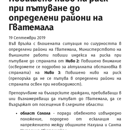
при пътуване до
определени райони на
Гватемала
19 Септември 2019
Във връзка с влошената ситуация по сигурността в
определени райони на Гватемала, Министерството на
външните работи повиши индекса на риска при
пътуване до страната от
Ниво 2:
Повишено внимание
(осведомете се подробно за актуалната обстановка в
страната) на
Ниво 3
: Повишено ниво на риск
(препоръка да не се пътува в определени райони на
страната освен при необходимост).
Препоръчваме на българските граждани, пребиваващи в
или възнамеряващи да пътуват до Гватемала, да се
въздържат от посещения в следните области:
област Солола
- поради обявеното извънредно
положение, породено от ескалация на
напрежението между общините Нахуала и Санта