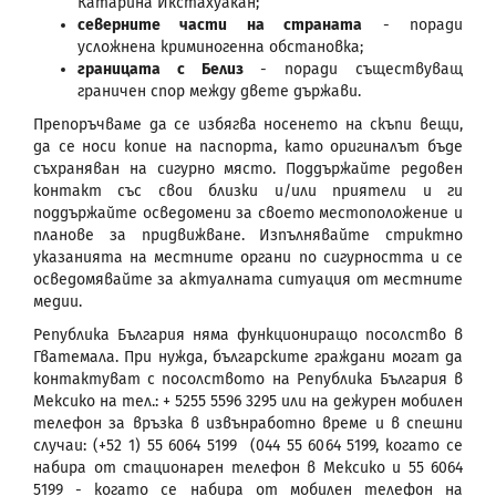
Катарина Икстахуакан;
северните части на страната
- поради
усложнена криминогенна обстановка;
границата с Белиз
- поради съществуващ
граничен спор между двете държави.
Препоръчваме да се избягва носенето на скъпи вещи,
да се носи копие на паспорта, като оригиналът бъде
съхраняван на сигурно място. Поддържайте редовен
контакт със свои близки и/или приятели и ги
поддържайте осведомени за своето местоположение и
планове за придвижване. Изпълнявайте стриктно
указанията на местните органи по сигурността и се
осведомявайте за актуалната ситуация от местните
медии.
Република България няма функциониращо посолство в
Гватемала. При нужда, българските граждани могат да
контактуват с посолството на Република България в
Мексико на тел.: + 5255 5596 3295 или на дежурен мобилен
телефон за връзка в извънработно време и в спешни
случаи: (+52 1) 55 6064 5199 (044 55 6064 5199, когато се
набира от стационарен телефон в Мексико и 55 6064
5199 - когато се набира от мобилен телефон на