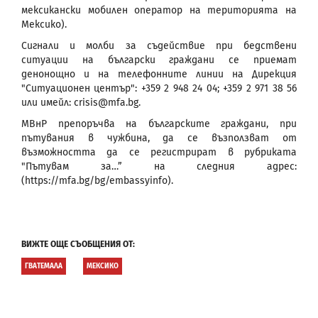
мексикански мобилен оператор на територията на
Мексико).
Сигнали и молби за съдействие при бедствени
ситуации на български граждани се приемат
денонощно и на телефонните линии на Дирекция
"Ситуационен център": +359 2 948 24 04; +359 2 971 38 56
или имейл: crisis@mfa.bg.
МВнР препоръчва на българските граждани, при
пътувания в чужбина, да се възползват от
възможността да се регистрират в рубриката
"Пътувам за…” на следния адрес:
(https://mfa.bg/bg/embassyinfo).
ВИЖТЕ ОЩЕ СЪОБЩЕНИЯ ОТ:
ГВАТЕМАЛА
МЕКСИКО